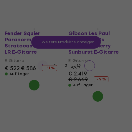
Auf Lager
Fender Squier
Gibson Les Paul
Paranormal
Standard 50s
Weitere Produkte anzeigen
Stratocaster Deluxe
Heritage Cherry
LR E-Gitarre
Sunburst E-Gitarre
E-Gitarre
E-Gitarre
...
1
2
3
19
€ 522
€ 586
4,9
/5
- 11 %
€ 2.419
Auf Lager
€ 2.669
- 9 %
Auf Lager