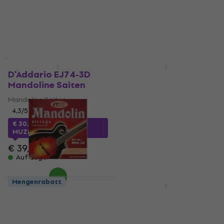
MUZMUZ-15
€ 6,40
€ 5,69
Auf Lager
Auf Lager
Mengenrabatt
Mengenrabatt
D'Addario EJ74-3D
DR Strings MD-11
Mandoline Saiten
Mandoline Saiten
Mandoline Saiten
Mandoline Saiten
4,3
/5
5
/5
€ 30,86
mit dem Code
€ 8,30
mit dem Code
MUZMUZ-20
MUZMUZ-20
€ 39,90
€ 10,90
Auf Lager
Auf Lager
Mengenrabatt
Mengenrabatt
Gorstrings MSS-10
D'Addario EJM74
Mandoline Saiten
Mandoline Saiten
Mandoline Saiten
Mandoline Saiten