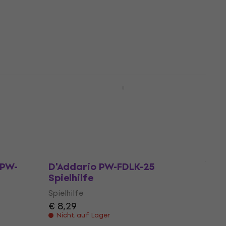
Spielhilfe
4,7
/5
€ 15,90
Auf Lager
Pasadena ChordBuddy Black
Spielhilfe
Spielhilfe
5
/5
5
€ 25,20
Auf dem Weg
 PW-
D'Addario PW-FDLK-25
Spielhilfe
Spielhilfe
€ 8,29
Nicht auf Lager