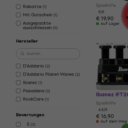
Spielhilfe
Rabatte
(
1
)
5
/5
Mit Gutschein
(
1
)
€ 19,90
Ausgepackte
Auf Lager
ausschliessen
(
9
)
Hersteller
RockCare H
Spielhilfe
Spielhilfe
D'Addario
(
2
)
4,7
/5
€ 12,90
D'Addario Planet Waves
(
2
)
Auf Lager
Ibanez
(
1
)
Pasadena
(
3
)
Ibanez IFT20
RockCare
(
1
)
Spielhilfe
4,5
/5
Bewertungen
€ 16,90
Auf dem Weg
5
(
2
)