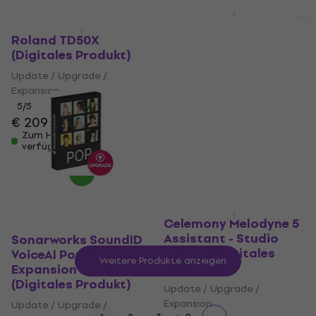
2 Varianten
Rabatt
Roland TD50X
Sonnox Oxford Drum
(Digitales Produkt)
Gate 2 (Nat)
Update / Upgrade /
Update / Upgrade /
Expansion
Expansion
5
/5
€ 48,10
€ 48,90
€ 209
Zum Herunterladen
verfügbar
Zum Herunterladen
verfügbar
Celemony Melodyne 5
Assistant - Studio
Sonarworks SoundID
Update (Digitales
VoiceAI Pop Voices
Weitere Produkte anzeigen
Produkt)
Expansion Pack
(Digitales Produkt)
Update / Upgrade /
Expansion
Update / Upgrade /