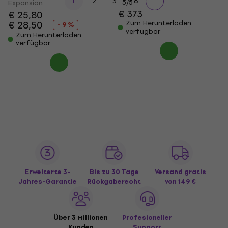
...
1
2
3
8
Expansion
5
/5
€ 373
€ 25,80
€ 28,50
Zum Herunterladen
- 9 %
verfügbar
Zum Herunterladen
verfügbar
Erweiterte 3-
Bis zu 30 Tage
Versand gratis
Jahres-Garantie
Rückgaberecht
von 149 €
Über 3 Millionen
Profesioneller
Kunden
Support