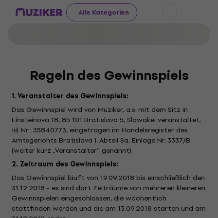
Alle Kategorien
Regeln des Gewinnspiels
1. Veranstalter des Gewinnspiels:
Das Gewinnspiel wird von Muziker, a.s. mit dem Sitz in
Einsteinova 18, 85 101 Bratislava 5, Slowakei veranstaltet;
Id. Nr.: 35840773, eingetragen im Handelsregister des
Amtsgerichts Bratislava I, Abteil Sa, Einlage Nr. 3337/B.
(weiter kurz „Veranstalter“ genannt).
2. Zeitraum des Gewinnspiels:
Das Gewinnspiel läuft von 19.09.2018 bis einschließlich den
31.12.2018 - es sind dort Zeiträume von mehreren kleineren
Gewinnspielen eingeschlossen, die wöchentlich
stattfinden werden und die am 13.09.2018 starten und am