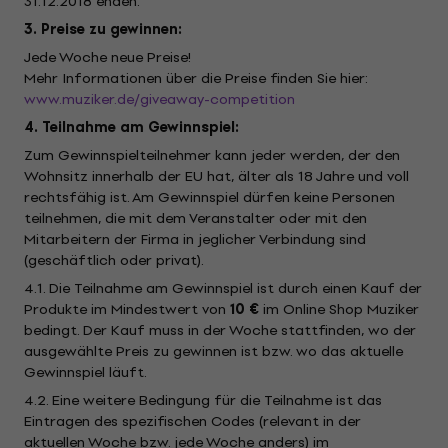
31.12.2018 enden.
3. Preise zu gewinnen:
Jede Woche neue Preise!
Mehr Informationen über die Preise finden Sie hier:
www.muziker.de/giveaway-competition
4. Teilnahme am Gewinnspiel:
Zum Gewinnspielteilnehmer kann jeder werden, der den
Wohnsitz innerhalb der EU hat, älter als 18 Jahre und voll
rechtsfähig ist. Am Gewinnspiel dürfen keine Personen
teilnehmen, die mit dem Veranstalter oder mit den
Mitarbeitern der Firma in jeglicher Verbindung sind
(geschäftlich oder privat).
4.1. Die Teilnahme am Gewinnspiel ist durch einen Kauf der
Produkte im Mindestwert von
10 €
im Online Shop Muziker
bedingt. Der Kauf muss in der Woche stattfinden, wo der
ausgewählte Preis zu gewinnen ist bzw. wo das aktuelle
Gewinnspiel läuft.
4.2. Eine weitere Bedingung für die Teilnahme ist das
Eintragen des spezifischen Codes (relevant in der
aktuellen Woche bzw. jede Woche anders) im