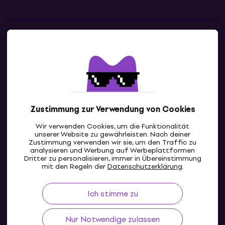
Kontakte
Kontaktiere uns
Zustimmung zur Verwendung von Cookies
Wir verwenden Cookies, um die Funktionalität
unserer Website zu gewährleisten. Nach deiner
Zustimmung verwenden wir sie, um den Traffic zu
analysieren und Werbung auf Werbeplattformen
Dritter zu personalisieren, immer in Übereinstimmung
AT
mit den Regeln der
Datenschutzerklärung
.
Ich stimme zu
Nur Notwendige zulassen