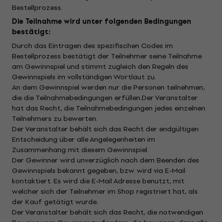
Bestellprozess.
Die Teilnahme wird unter folgenden Bedingungen
bestätigt:
Durch das Eintragen des spezifischen Codes im
Bestellprozess bestätigt der Teilnehmer seine Teilnahme
am Gewinnspiel und stimmt zugleich den Regeln des
Gewinnspiels im vollständigen Wortlaut zu.
An dem Gewinnspiel werden nur die Personen teilnehmen,
die die Teilnahmebedingungen erfüllen.Der Veranstalter
hat das Recht, die Teilnahmebedingungen jedes einzelnen
Teilnehmers zu bewerten.
Der Veranstalter behält sich das Recht der endgültigen
Entscheidung über alle Angelegenheiten im
Zusammenhang mit diesem Gewinnspiel.
Der Gewinner wird unverzüglich nach dem Beenden des
Gewinnspiels bekannt gegeben, bzw. wird via E-Mail
kontaktiert. Es wird die E-Mail Adresse benutzt, mit
welcher sich der Teilnehmer im Shop registriert hat, als
der Kauf getätigt wurde.
Der Veranstalter behält sich das Recht, die notwendigen