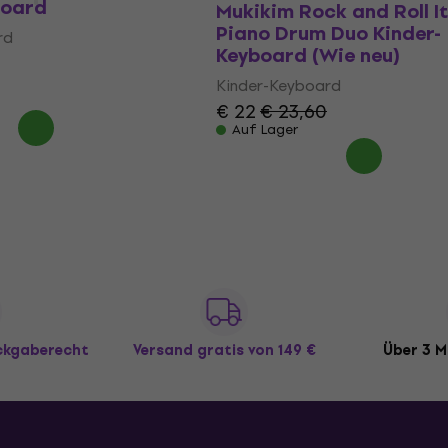
board
Mukikim Rock and Roll It 
Piano Drum Duo Kinder-
rd
Keyboard (Wie neu)
Kinder-Keyboard
€ 22
€ 23,60
Auf Lager
ückgaberecht
Versand gratis
von 149 €
Über 3 M