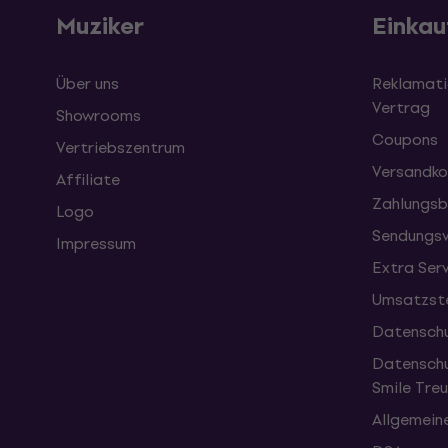
Muziker
Einkau
Über uns
Reklamati
Vertrag
Showrooms
Coupons
Vertriebszentrum
Versandko
Affiliate
Zahlungsb
Logo
Sendungsv
Impressum
Extra Ser
Umsatzste
Datenschu
Datenschu
Smile Tr
Allgemein