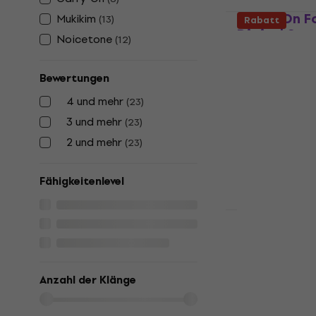
Carry-On Fo
Mukikim
(
13
)
Rabatt
Digital Sta
Noicetone
(
12
)
Digital Stage 
4,4
/5
Bewertungen
€ 122
4 und mehr
Auf Lager
(
23
)
3 und mehr
(
23
)
2 und mehr
(
23
)
Fähigkeitenlevel
Carry-On Fo
Touch Digit
Black
Anzahl der Klänge
Digital Stage 
4,5
/5