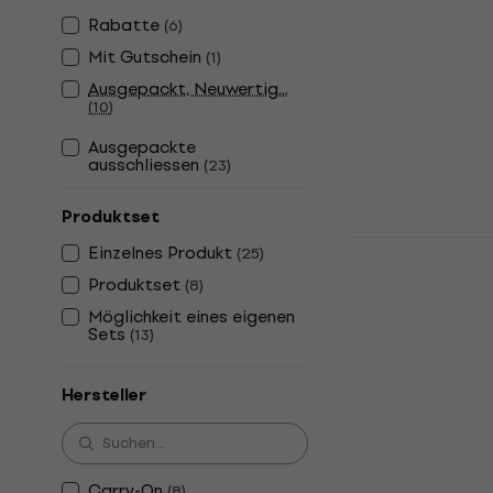
Kinder-Keyboa
Rabatte
(
6
)
4,9
/5
Mit Gutschein
(
1
)
€ 34,90
Ausgepackt, Neuwertig...
Auf Lager
(
10
)
Ausgepackte
ausschliessen
(
23
)
Produktset
Mukikim Roc
Einzelnes Produkt
(
25
)
Rainbow Pia
Produktset
(
8
)
Keyboard
Möglichkeit eines eigenen
Kinder-Keyboa
Sets
(
13
)
4,6
/5
€ 58,90
Hersteller
Auf Lager
Carry-On
(
8
)