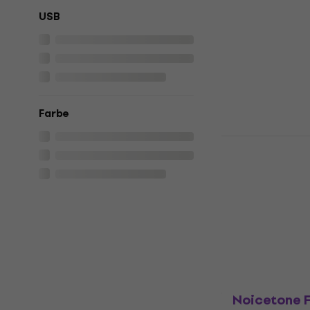
USB
Mukikim Roc
Rainbow Pia
Keyboard (
Kinder-Keyboa
€ 34,60
€ 36
Auf Lager
Farbe
Mukikim Rock
Piano Drum
Keyboard
Kinder-Keyboa
4,6
/5
€ 40,40
Auf Lager
Noicetone F