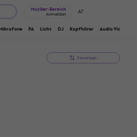
Geschenkideen
FAQ
Muziker Blog
Muziker-Bereich
AT
Anmelden
Mikrofone
PA
Licht
DJ
Kopfhörer
Audio Video
Z
Favoriten
nder-
Noicetone FlexiKeys 49 Kinder-
Keyboard