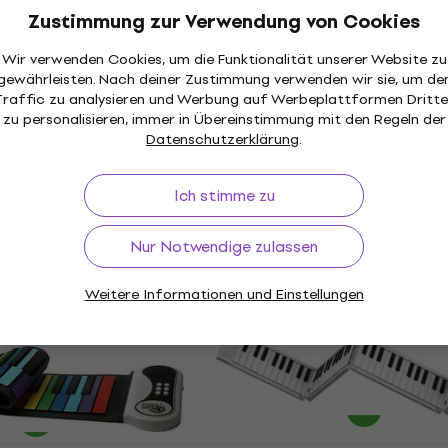
Zustimmung zur Verwendung von Cookies
k and Roll It -
Wie neu
Wir verwenden Cookies, um die Funktionalität unserer Website zu
o SET Kinder-
Noicetone ColorKeys 37
gewährleisten. Nach deiner Zustimmung verwenden wir sie, um de
Kinder-Keyboard (Wie ne
Traffic zu analysieren und Werbung auf Werbeplattformen Dritte
zu personalisieren, immer in Übereinstimmung mit den Regeln der
rd
Kinder-Keyboard
Datenschutzerklärung
.
€ 32,30
€ 33,70
Auf Lager
Ich stimme zu
Nur Notwendige zulassen
k and Roll It -
Wie neu
no SET Kinder-
Noicetone FlexiKeys 49 K
Weitere Informationen und Einstellungen
Keyboard (Wie neu)
rd
Kinder-Keyboard
€ 33,80
€ 43,40
- 22 %
Auf Lager