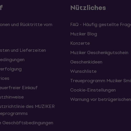
f
Nützliches
onen und Rücktritte vom
FAQ - Häufig gestellte Frag
Muziker Blog
Konzerte
sten und Lieferzeiten
Muziker Geschenkgutschein
edingungen
Geschenkideen
erfolgung
Wunschliste
vices
Treueprogramm Muziker Smi
uerfreier Einkauf
Cookie-Einstellungen
tzhinweise
Warnung vor betrügerische
tzrichtlinie des MUZIKER
eueprogramms
e Geschäftsbedingungen