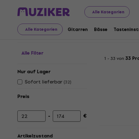
Musikinstrumente
Tasteninstrumente
Keyboards
K
Alle Kategorien
Klapptastaturen
Gitarren
Bässe
Tastenins
Alle Kategorien
Alle Filter
1 - 33 von
33 Pr
Nur auf Lager
Sofort lieferbar
(
32
)
Preis
-
€
Mindestpreis
Höchstpreis
Noicetone 
Kinder-Key
Artikelzustand