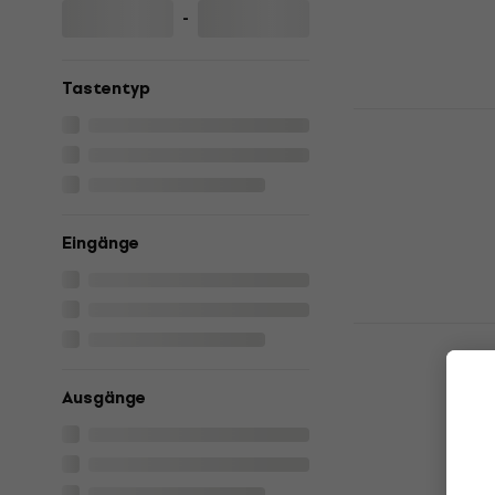
€ 174
€ 189
-
Auf Lager
Tastentyp
Mukikim Rock
Piano Drum
Keyboard
Kinder-Keyboa
4,6
/5
Eingänge
€ 32,10
Auf Lager
Mukikim Roc
Rainbow Pia
Keyboard
Ausgänge
Kinder-Keyboa
4,6
/5
€ 66,70
Auf Lager