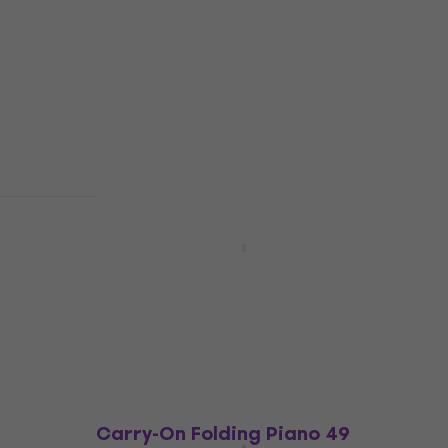
Neuwertig
 88
Noicetone MiniKeys 37 Kinder-
no
Keyboard (Wie neu)
Kinder-Keyboard
€ 22,70
€ 27,50
- 17 %
Auf Lager
 -
Mukikim Rock and Roll It -
yboard
STUDIO Piano Kinder-Keyboard
(Neuwertig)
Kinder-Keyboard
€ 53,10
€ 57,70
Auf Lager
Carry-On Folding Piano 49