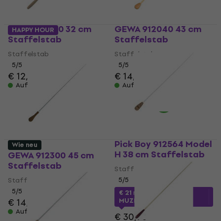
GEWA 912310 32 cm
GEWA 912040 43 cm
HAPPY HOUR
Staffelstab
Staffelstab
Staffelstab
Staffelstab
5
/5
5
/5
€ 12,60
€ 14,60
Auf Lager
Auf Lager
Pick Boy 912564 Model
Wie neu
H 38 cm Staffelstab
GEWA 912300 45 cm
Staffelstab
Staffelstab
Staffelstab
5
/5
5
/5
€ 21
mit dem Code
€ 14,50
€ 16,10
MUZMUZ-30
Auf Lager
€ 30,90