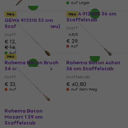
Auf Lager
GEWA 912406 36 cm
Neu
Neu
Staffelstab
GEWA 912310 32 cm
Staffelstab (Wie neu)
Staffelstab
Staffelstab
4,8
/5
€ 29,60
€ 12,40
€ 14,75
Auf dem Weg
- 16 %
Auf Lager
Neu
Rohema Baton Bruch
Rohema Baton Achat
34 cm Staffelstab
36 cm Staffelstab
Staffelstab
Staffelstab
€ 33,60
€ 40,80
Auf dem Weg
Auf dem Weg
Rohema Baton
Mozart 1 39 cm
Staffelstab