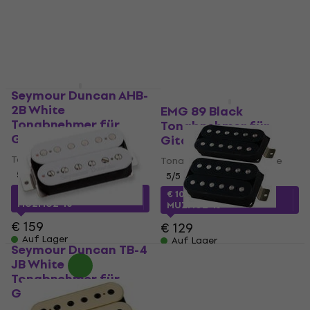
4,5
/5
€ 289
Auf Lager
Seymour Duncan AHB-
2B White
EMG 89 Black
Tonabnehmer für
Tonabnehmer für
Gitarre
Gitarre
Tonabnehmer für Gitarre
Tonabnehmer für Gitarre
5
/5
5
/5
€ 143
mit dem Code
€ 107
mit dem Code
MUZMUZ-10
MUZMUZ-15
€ 159
€ 129
Auf Lager
Auf Lager
Seymour Duncan TB-4
Lundgren Pickups M6
JB White
Set Tonabnehmer für
Tonabnehmer für
Gitarre
Gitarre
Tonabnehmer für Gitarre