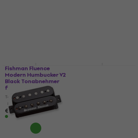
Tonabnehmer für Gitarre
Tonabnehmer für Gitarre
4,8
/5
4,1
/5
€ 113,46
mit dem Code
€ 27,57
mit dem Code
MUZMUZ-15
MUZMUZ-30
€ 135
€ 41,90
Auf Lager
Auf Lager
Fishman Fluence
Seymour Duncan SHR-
Modern Humbucker V2
1B Hot Rails Strat
Black Tonabnehmer
Bridge White
für Gitarre
Tonabnehmer für
Gitarre
Tonabnehmer für Gitarre
Tonabnehmer für Gitarre
5
/5
€ 289
4,9
/5
Auf Lager
€ 120,90
mit dem Code
MUZMUZ-5
€ 133