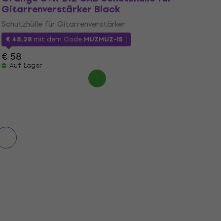
Gitarrenverstärker Black
Schutzhülle für Gitarrenverstärker
€ 48,28
mit dem Code
MUZMUZ-15
€ 58
Auf Lager