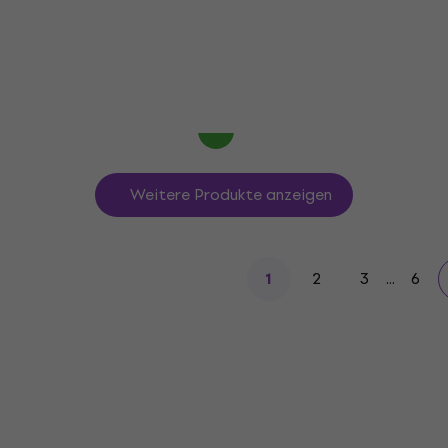
Gitarren-Lautsprecher
4,7
/5
€ 99
mit dem Code
MUZMUZ-5
€ 108
Auf Lager
Weitere Produkte anzeigen
2
3
...
6
1