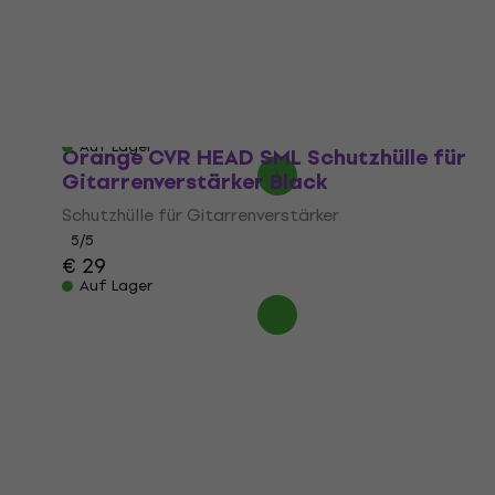
Schutzhülle für Bassverstärker
Schutzhülle für Bassverstärker
€ 47,52
mit dem Code
MUZMUZ-35
€ 79
Auf Lager
Orange CVR HEAD SML Schutzhülle für
Gitarrenverstärker Black
Schutzhülle für Gitarrenverstärker
5
/5
€ 29
Auf Lager