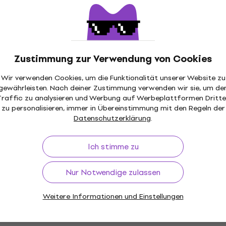
Mengenrabatt
Orange PPC212OB Gitarren-
Lautsprecher
Gitarren-Lautsprecher
Zustimmung zur Verwendung von Cookies
4,8
/5
€ 641
Wir verwenden Cookies, um die Funktionalität unserer Website zu
Auf Lager
gewährleisten. Nach deiner Zustimmung verwenden wir sie, um de
Traffic zu analysieren und Werbung auf Werbeplattformen Dritte
zu personalisieren, immer in Übereinstimmung mit den Regeln der
Datenschutzerklärung
.
Mengenrabatt
Orange PPC212-V Gitarren-Lautsprecher
Ich stimme zu
Gitarren-Lautsprecher
5
/5
€ 997
Nur Notwendige zulassen
Auf Lager
Weitere Informationen und Einstellungen