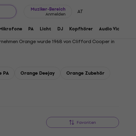
Geschenkideen
FAQ
Muziker Blog
Muziker-Bereich
AT
Anmelden
Mikrofone
PA
Licht
DJ
Kopfhörer
Audio Video
Z
ernehmen Orange wurde 1968 von Clifford Cooper in
e PA
Orange Deejay
Orange Zubehör
Favoriten