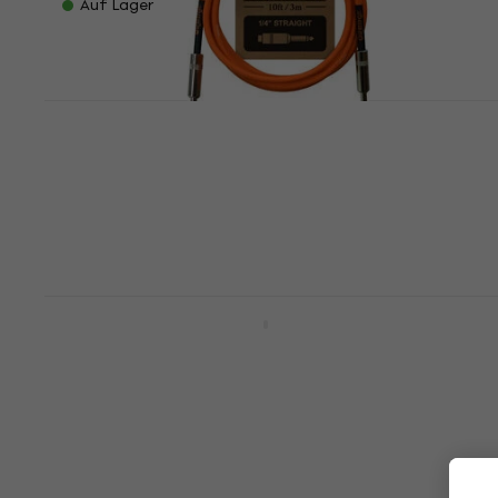
Auf Lager
Orange CA034 3 m Gerade Klinke -
Gerade Klinke Instrumentenkabel
Instrumentenkabel
4,8
/5
€ 17,40
Auf Lager
Orange Crush Bass 50 BK Bass Combo
Bass Combo
4,9
/5
€ 354
Auf Lager