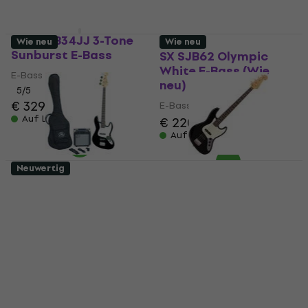
Cort GB34JJ 3-Tone
Wie neu
Wie neu
Sunburst E-Bass
SX SJB62 Olympic
White E-Bass (Wie
E-Bass
neu)
5
/5
€ 329
E-Bass
Auf Lager
€ 220
Auf Lager
Neuwertig
SX SB1 Bass Guitar Kit
SX SJB62-BK Black E-
Black E-Bass (Wie neu)
Bass (Wie neu)
E-Bass
E-Bass
€ 226
€ 233
€ 158
Auf Lager
Auf Lager