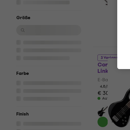
Größe
3 Varianten
Cort Action
Linke Hand
Farbe
E-Bass
4,8
/5
€ 308
Auf Lager
Finish