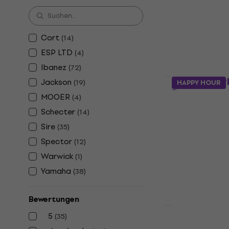
Auf Lager
Cort
(
14
)
ESP LTD
(
4
)
Ibanez
(
72
)
Yamaha TRB
Jackson
(
19
)
HAPPY HOUR
Bass
MOOER
(
4
)
E-Bass
Schecter
(
14
)
4,8
/5
Sire
(
35
)
€ 472
Spector
Auf Lager
(
12
)
Warwick
(
1
)
Yamaha
(
38
)
Bewertungen
5
(
35
)
Jackson JS