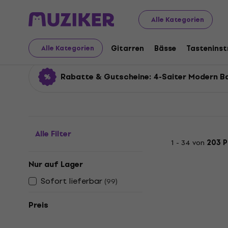
Musikinstrumente
Bässe
E-Bässe
4-Saiter E-Bässe
Alle Kategorien
4-Saiter Modern Bass 
Gitarren
Bässe
Tastenins
Alle Kategorien
Rabatte & Gutscheine: 4-Saiter Modern B
Alle Filter
1 - 34 von
203 
Nur auf Lager
Sofort lieferbar
(
99
)
Preis