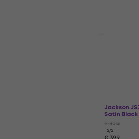
€ 289
Auf Lager
HAPPY HOUR
Jackson JS 
Bass JS2 IL
E-Bass
4,9
/5
€ 280
Auf Lager
Jackson JS
Satin Black
E-Bass
5
/5
€ 399