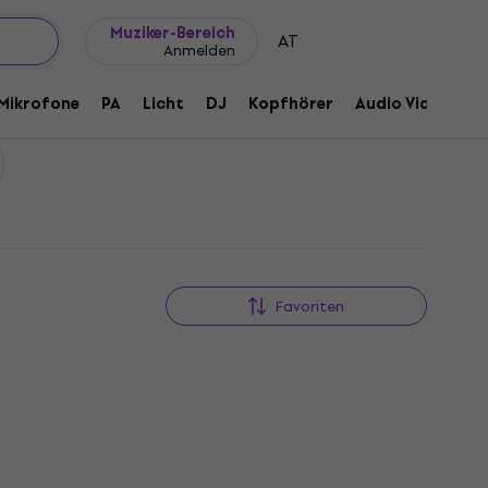
Geschenkideen
FAQ
Muziker Blog
Muziker-Bereich
AT
Anmelden
Mikrofone
PA
Licht
DJ
Kopfhörer
Audio Video
Z
Favoriten