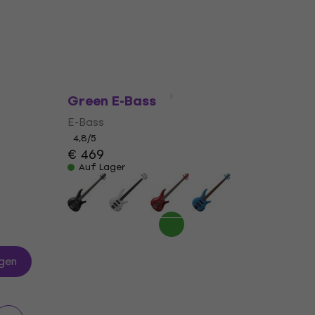
€ 489
Auf Lager
Yamaha TRBX304 RW Mist
Green E-Bass
E-Bass
4,8
/5
€ 469
Auf Lager
gen