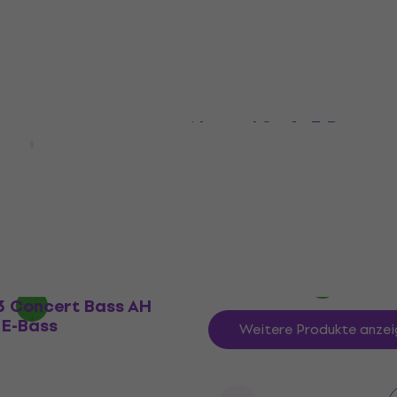
Auf Lager
Yamaha TRBX604FM RW
Natural Satin E-Bass
Series Spectra
 Snow White E-Bass
E-Bass
4,9
/5
€ 797
Auf Lager
3 Concert Bass AH
 E-Bass
Weitere Produkte anzei