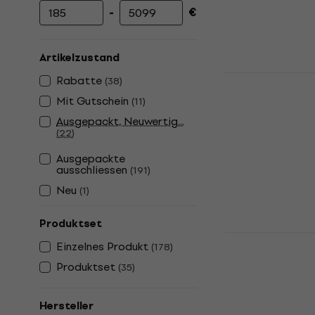
-
€
Mindestpreis
Höchstpreis
Artikelzustand
Ibanez GS
Rabatte
(
38
)
Weathered 
Mit Gutschein
(
11
)
E-Bass
Ausgepackt, Neuwertig...
(
22
)
4,8
/5
€ 225
Ausgepackte
Auf Lager
ausschliessen
(
191
)
Neu
(
1
)
Produktset
Ibanez GS
Einzelnes Produkt
(
178
)
Flat E-Bass
Produktset
(
35
)
E-Bass
4,8
/5
Hersteller
€ 199