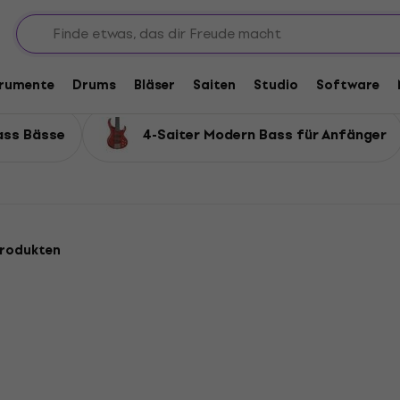
4-Saiter Modern Bass Bässe
Bässe
trumente
Drums
Bläser
Saiten
Studio
Software
ass Bässe
4-Saiter Modern Bass für Anfänger
Produkten