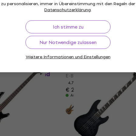
Auf Lager
zu personalisieren, immer in Übereinstimmung mit den Regeln der
Datenschutzerklärung
.
Ich stimme zu
Nur Notwendige zulassen
Rabatt
Weitere Informationen und Einstellungen
Yamaha TRBX174EW RW
Translucent Black E-Bas
 Bass Plus SET
/Black/Linke Hand
E-Bass
4,7
/5
€ 283
€ 292
Auf Lager