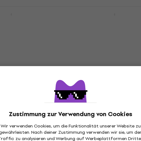
 Miller Z7-4
Ibanez GSR200B-WK
-Bass
Weathered Black E-Bass
E-Bass
4,7
/5
dem Code
MUZMUZ-20
€ 276
€ 279
Auf Lager
200B-WNF Walnut
Sire Marcus Miller Z3-4
batt
HAPPY HOUR
Skyburst E-Bass
E-Bass
Zustimmung zur Verwendung von Cookies
5
/5
Wir verwenden Cookies, um die Funktionalität unserer Website zu
€ 449,22
mit dem Code
MUZMUZ
gewährleisten. Nach deiner Zustimmung verwenden wir sie, um de
€ 489
Traffic zu analysieren und Werbung auf Werbeplattformen Dritte