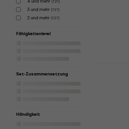
4 und mehr
(
121
)
Satin Black
3 und mehr
(
137
)
E-Bass
2 und mehr
(
137
)
4,4
/5
€ 302
€ 312
Auf Lager
Fähigkeitenlevel
Yamaha TR
Natural E-B
Set-Zusammensetzung
E-Bass
4,7
/5
€ 283
Auf Lager
Händigkeit