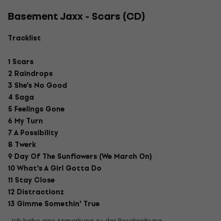
Basement Jaxx - Scars (CD)
Tracklist
1 Scars
2 Raindrops
3 She's No Good
4 Saga
5 Feelings Gone
6 My Turn
7 A Possibility
8 Twerk
9 Day Of The Sunflowers (We March On)
10 What's A Girl Gotta Do
11 Stay Close
12 Distractionz
13 Gimme Somethin' True
Ich habe eine Anmerkung zu der Beschreibung