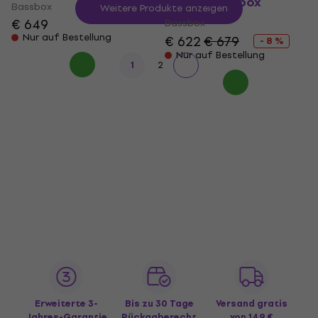
Pure 4 Bassbox
Bassbox
Weitere Produkte anzeigen
€ 649
Bassbox
Nur auf Bestellung
€ 622
€ 679
- 8 %
Nur auf Bestellung
1
2
Erweiterte 3-
Bis zu 30 Tage
Versand gratis
Jahres-Garantie
Rückgaberecht
von 149 €