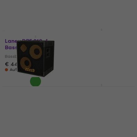
Bassbox
€ 423
€ 971
€ 1.019
- 5 %
Auf Lager
Auf Lager
Ampeg SVT-212AV
Bassbox
Laney DBF 210-4
Bassbox
Bassbox
Bassbox
5
/5
€ 858
€ 443
Nur auf Bestellung
Auf dem Weg
Markbass MB58R 122
Darkglass DG210N
Energy 4 Bassbox
Bassbox
Bassbox
Bassbox
4
/5
5
/5
€ 839
€ 849
€ 971
Nur auf Bestellung
Beim Lieferanten vorrätig