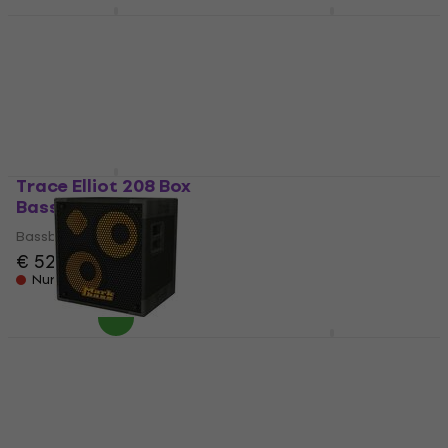
Ampeg Venture VB-210
Blackstar U210C Elite
Bassbox
Cabinet Bassbox
Bassbox
Bassbox
€ 899
5
/5
€ 819
Nur auf Bestellung
Beim Lieferanten vorrätig
Trace Elliot 208 Box
Aguilar DB210 8 Ohm
Bassbox
Bassbox
Bassbox
Bassbox
€ 529
€ 1.599
Nur auf Bestellung
Beim Lieferanten vorrätig
Markbass MB58R 122
GR Bass GR 212 Slim
Energy Bassbox
Bassbox
Bassbox
Bassbox
€ 998
€ 925
Nur auf Bestellung
Beim Lieferanten vorrätig