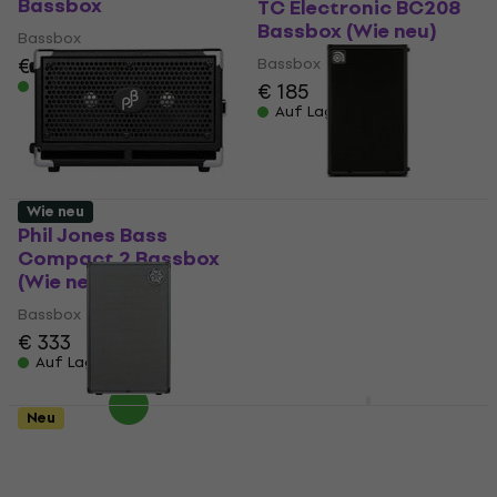
Bassbox
TC Electronic BC208
Bassbox (Wie neu)
Bassbox
€ 1.979
Bassbox
Auf Lager
€ 185
Auf Lager
Wie neu
Phil Jones Bass
Ampeg Venture VB-212
Compact 2 Bassbox
Bassbox (Wie neu)
(Wie neu)
Bassbox
Bassbox
€ 997
€ 1.039
- 4 %
€ 333
Auf Lager
Auf Lager
Ampeg SVT-210AV SET
Neu
Bassbox
Darkglass DG212N
Bassbox (Wie neu)
Bassbox
4,7
/5