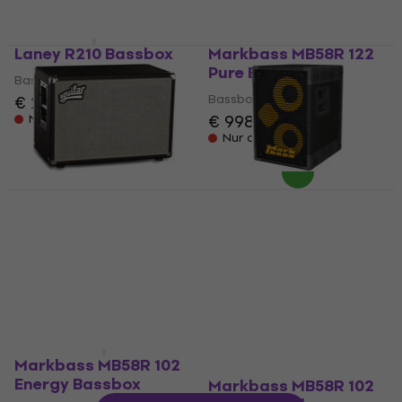
Laney R210 Bassbox
Markbass MB58R 122
Pure Bassbox
Bassbox
Bassbox
€ 252
€ 998
Nur auf Bestellung
Nur auf Bestellung
Aguilar DB210
Markbass MB58R 102
Rabatt
Bassbox
Energy 4 Bassbox
Bassbox
Bassbox
€ 1.659
€ 669
Beim Lieferanten vorrätig
Nur auf Bestellung
Markbass MB58R 102
Energy Bassbox
Markbass MB58R 102