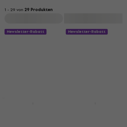
1 - 29 von
29 Produkten
Filtern
Newsletter-Rabatt
Newsletter-Rabatt
Mengenrabatt
Behringer TM1
Behringer CB 100
Kondensator
Kondensator
Studiomikrofon
Instrumentenmikrofon