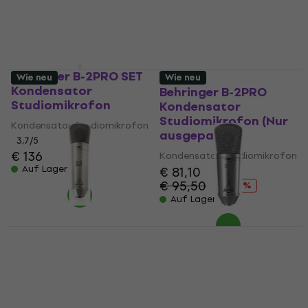
Headsetmikrofon
€ 102
€ 110
- 7 %
€ 21,70
€ 22
Auf Lager
Auf Lager
Behringer B-2PRO SET
Wie neu
Wie neu
Kondensator
Behringer B-2PRO
Studiomikrofon
Kondensator
Studiomikrofon (Nur
Kondensator Studiomikrofon
ausgepackt)
3,7
/5
€ 136
Kondensator Studiomikrofon
Auf Lager
€ 81,10
€ 95,50
- 15 %
Auf Lager
Behringer B-2PRO
Behringer B-1
Kondensator
Kondensator
Studiomikrofon (Wie
Studiomikrofon (Wie
neu)
neu)