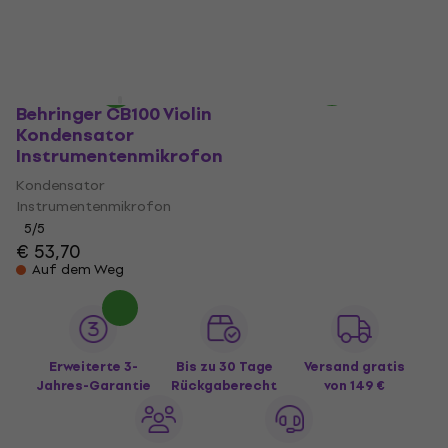
Kondensator Studiomikrofon
Kondensator Studiomikrofon
€ 70,50
€ 71,80
€ 105
€ 112,86
- 7 %
Auf Lager
Auf Lager
Behringer CB100 Violin
Kondensator
Instrumentenmikrofon
Kondensator
Instrumentenmikrofon
5
/5
€ 53,70
Auf dem Weg
Erweiterte 3-
Bis zu 30 Tage
Versand gratis
Jahres-Garantie
Rückgaberecht
von 149 €