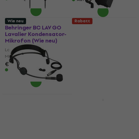
Wie neu
Rabatt
Behringer BC LAV GO
Behringer C-1
Lavalier Kondensator-
Kondensator
Mikrofon (Wie neu)
Studiomikrofon (Wie
neu)
Lavalier Kondensator-
Mikrofon
Kondensator Studiomikrofon
€ 10,80
€ 12,30
€ 41,60
€ 43,56
Auf Lager
Auf Lager
Nur ausgepackt
Behringer BC444
Behringer B-1 SET
Kondensator
Kondensator
Headsetmikrofon
Studiomikrofon
(Wie neu)
Kondensator Studiomikrofon
Kondensator
4,3
/5