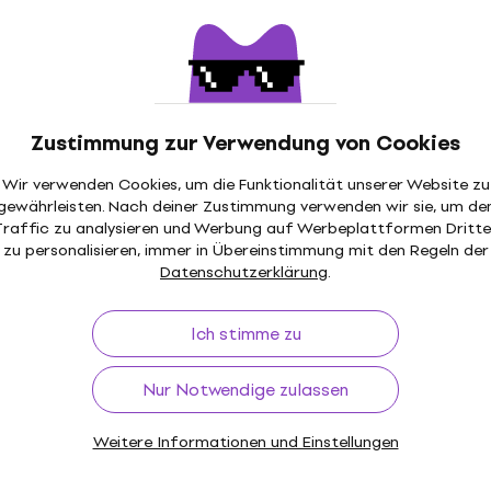
€ 134
Auf Lager
Zustimmung zur Verwendung von Cookies
Behringer B1030A TRUTH Aktiver
Wie neu
Wir verwenden Cookies, um die Funktionalität unserer Website zu
Studiomonitor 2 stk
gewährleisten. Nach deiner Zustimmung verwenden wir sie, um de
Traffic zu analysieren und Werbung auf Werbeplattformen Dritte
Aktiver Studiomonitor
zu personalisieren, immer in Übereinstimmung mit den Regeln der
4
/5
Datenschutzerklärung
.
€ 233
€ 237
Auf Lager
Ich stimme zu
Wie neu
Nur Notwendige zulassen
Behringer Truth 3.5 Aktiver
Studiomonitor 2 stk (Wie neu)
Weitere Informationen und Einstellungen
Aktiver Studiomonitor
€ 94,80
€ 97