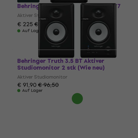
Behringer 833177 (B-Stock) #833177
Aktiver Studiomonitor
€ 225
€ 243
- 7 %
Auf Lager
Behringer Truth 3.5 BT Aktiver
Studiomonitor 2 stk (Wie neu)
Aktiver Studiomonitor
€ 91,90
€ 96,50
Auf Lager