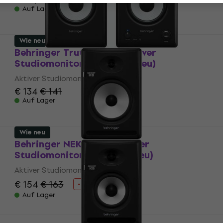
Auf Lager
Wie neu
Behringer Truth 4.5 BT Aktiver
Studiomonitor 2 stk (Wie neu)
Aktiver Studiomonitor
€ 134
€ 141
Auf Lager
Wie neu
Behringer NEKKST K8 Aktiver
Studiomonitor 1 stk (Wie neu)
Aktiver Studiomonitor
€ 154
€ 163
- 6 %
Auf Lager