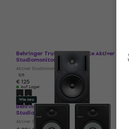
€ 165
Auf Lager
Wie neu
Behringer Truth 3.5 BT White Aktiver
Studiomonitor 2 stk
Aktiver Studiomonitor
5
/5
€ 125
Auf Lager
Wie neu
Behringer B 2030 A TRUTH Aktiver
Studiomonitor 2 stk (Wie neu)
Aktiver Studiomonitor