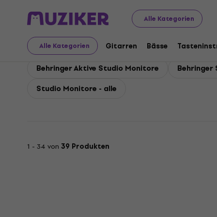
Behringer
Studio
Behringer Studio Monitore
Alle Kategorien
Behringer Studio Monit
Gitarren
Bässe
Tastenins
Alle Kategorien
Behringer Aktive Studio Monitore
Behringer
Studio Monitore - alle
1 - 34 von
39 Produkten