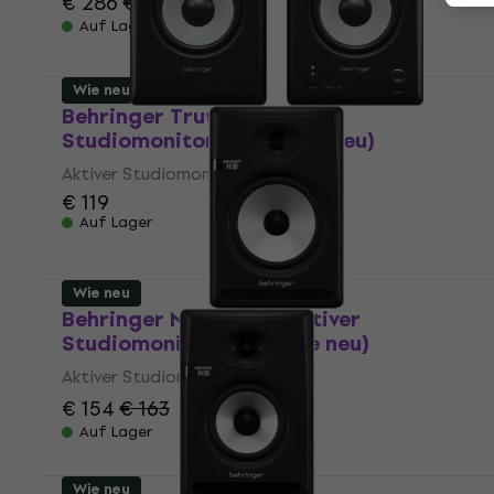
€ 286
€ 301
- 5 %
Auf Lager
Wie neu
Behringer Truth 4.5 Aktiver
Studiomonitor 2 stk (Wie neu)
Aktiver Studiomonitor
€ 119
Auf Lager
Wie neu
Behringer NEKKST K8 Aktiver
Studiomonitor 1 stk (Wie neu)
Aktiver Studiomonitor
€ 154
€ 163
- 6 %
Auf Lager
Wie neu