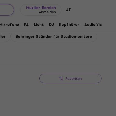
Geschenkideen
FAQ
Muziker Blog
Muziker-Bereich
AT
Anmelden
Mikrofone
PA
Licht
DJ
Kopfhörer
Audio Video
Z
ler
Behringer Ständer für Studiomonitore
Favoriten
Mengenrabatt