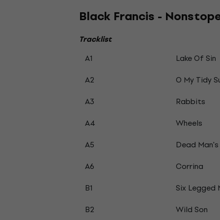
Black Francis - Nonstope
Tracklist
A1
Lake Of Sin
A2
O My Tidy 
A3
Rabbits
A4
Wheels
A5
Dead Man's
A6
Corrina
B1
Six Legged
B2
Wild Son