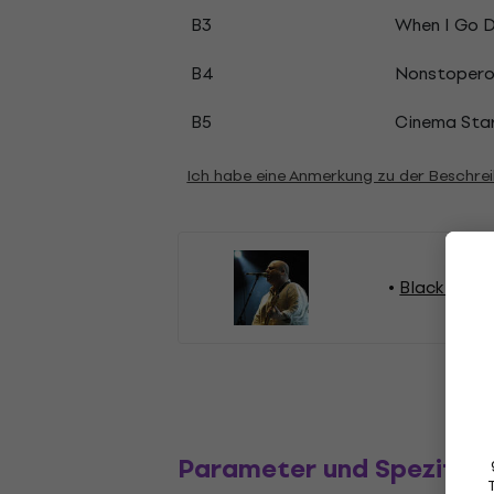
B3
When I Go 
B4
Nonstopero
B5
Cinema Sta
Ich habe eine Anmerkung zu der Beschre
Black Franc
Parameter und Spezifika