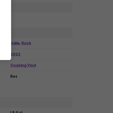
Indie
Rock
,
2022
Cooking Vinyl
Rot
LP (1 x)