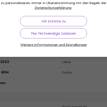
zu personalisieren, immer in Übereinstimmung mit den Regeln der
Datenschutzerklärung
.
, Farbig, LP Schallplatte
Ich stimme zu
Nur Notwendige zulassen
"
Genre
Weitere Informationen und Einstellungen
 Rock
Punk Rock
,
Erscheinungsjahr
.2022
Label
3 RPM
Farbe
son
Packungsinhalt