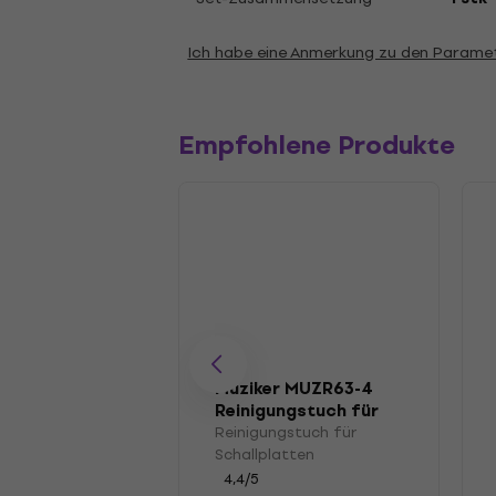
Ich habe eine Anmerkung zu den Parame
Empfohlene Produkte
Muziker MUZR63-4
Reinigungstuch für
Schallplatten
Reinigungstuch für
Schallplatten
4,4
/5