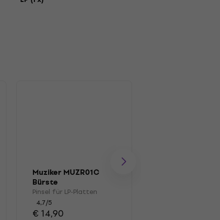
Muziker MUZR01C
Muziker MUZR41
Bürste
für LP-Platten
Pinsel für LP-Platten
Box für LP-Platten
4,7
/5
4,4
/5
€ 14,90
€ 39,90