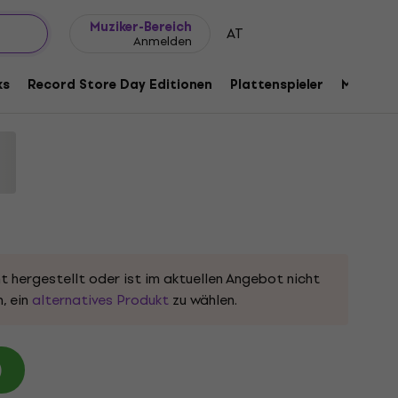
Geschenkideen
FAQ
Muziker Blog
Muziker-Bereich
AT
Anmelden
toperotik (Crimson Coloured) (LP)
ks
Record Store Day Editionen
Plattenspieler
Musik Pl
de:
1190598
t hergestellt oder ist im aktuellen Angebot nicht
, ein
alternatives Produkt
zu wählen.
)