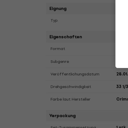
Eignung
Typ
Album
Eigenschaften
LP
12
Format
,
Indie
Subgenre
Veröffentlichungsdatum
28.01
Drehgeschwindigkeit
33 1/
Farbe laut Hersteller
Crim
Verpackung
Set-Zusammensetzung
1 stk