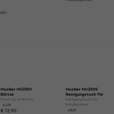
tern
Muziker MUZR01
Muziker MUZR05
Bürste
Reinigungstuch für
Schallplatten
Pinsel für LP-Platten
Reinigungstuch für
Schallplatten
4,7
/5
€ 12,90
4,8
/5