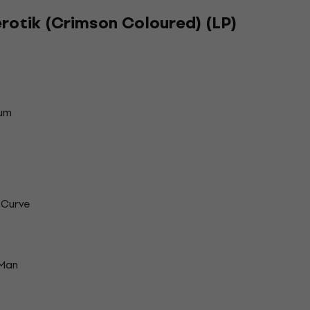
rotik (Crimson Coloured) (LP)
Sum
 Curve
 Man