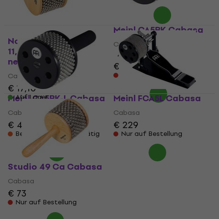
Meinl CA5BK Cabasa
Noicetone S037-1
Cabasa
11,5cm Cabasa (Wie
4,8
/5
neu)
€ 39,90
Nur auf Bestellung
Cabasa
€ 17,10
Meinl CA5BK-L Cabasa
Meinl FCA5L Cabasa
Auf Lager
Cabasa
Cabasa
€ 47
€ 229
Beim Lieferanten vorrätig
Nur auf Bestellung
Studio 49 Ca Cabasa
Cabasa
€ 73
Nur auf Bestellung