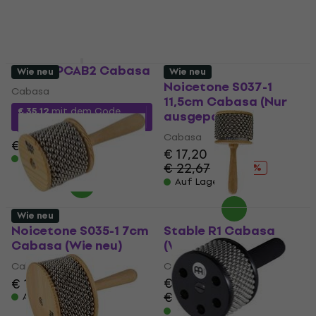
€ 28,90
Auf Lager
Sela SEPCAB2 Cabasa
Wie neu
Wie neu
Noicetone S037-1
Cabasa
11,5cm Cabasa (Nur
€ 35,12
mit dem Code
ausgepackt)
MUZMUZ-5
Cabasa
€ 39
€ 17,20
Auf Lager
€ 22,67
- 24 %
Auf Lager
Wie neu
Noicetone S035-1 7cm
Stable R1 Cabasa
Cabasa (Wie neu)
(Wie neu)
Cabasa
Cabasa
€ 22,20
€ 13,20
€ 28,61
Auf Lager
- 22 %
Auf Lager