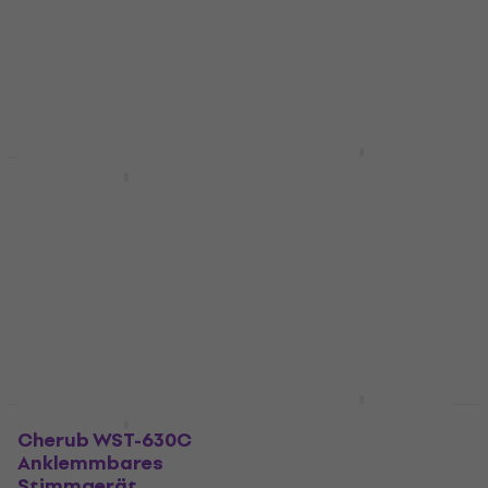
€ 48,10
Auf Lager
Auf Lager
TC Electronic
Rabatt
PolyTune Clip
Joyo JT-09
Anklemmbares
Anklemmbares
Stimmgerät
Stimmgerät
Anklemmbares Stimmgerät
Anklemmbares Stimmgerät
4,9
/5
4,7
/5
€ 32,40
€ 4,99
€ 6,09
- 18 %
Auf Lager
Auf Lager
D'Addario Planet
Waves PW-CT-12
Cherub WST-630C
Anklemmbares
Anklemmbares
Stimmgerät
Stimmgerät