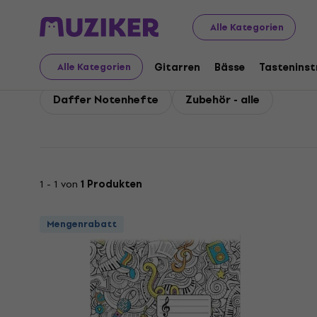
Daffer
Daffer Zubehör
Alle Kategorien
Daffer Zubehör
Gitarren
Bässe
Tastenins
Alle Kategorien
Daffer Notenhefte
Zubehör - alle
1 - 1 von
1 Produkten
Mengenrabatt