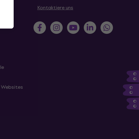
en
Kontaktiere uns
le
n Websites