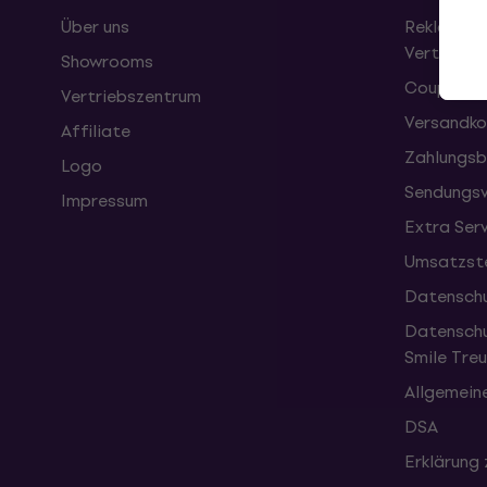
Über uns
Reklamati
Vertrag
Showrooms
Coupons
Vertriebszentrum
Versandko
Affiliate
Zahlungsb
Logo
Sendungsv
Impressum
Extra Ser
Umsatzste
Datenschu
Datenschu
Smile Tr
Allgemein
DSA
Erklärung 