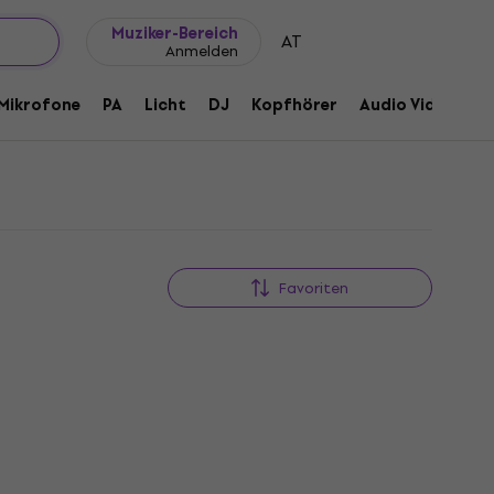
Geschenkideen
FAQ
Muziker Blog
Muziker-Bereich
AT
Anmelden
Mikrofone
PA
Licht
DJ
Kopfhörer
Audio Video
Z
Favoriten