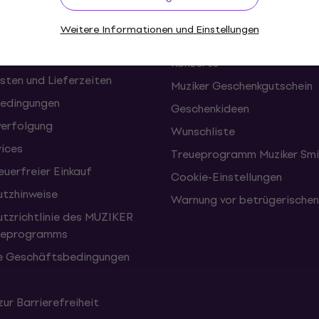
onen und Rücktritte vom
FAQ - Häufig gestellte Frag
Weitere Informationen und Einstellungen
Muziker Blog
Konzerte
sten und Lieferzeiten
Muziker Geschenkgutschein
edingungen
Geschenkideen
erfolgung
Wunschliste
vices
Treueprogramm Muziker Smi
uerfreier Einkauf
Cookie-Einstellungen
tzhinweise
Warnung vor betrügerische
tzrichtlinie des MUZIKER
eueprogramms
e Geschäftsbedingungen
zur Barrierefreiheit