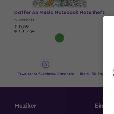
Daffer A5 Music Notebook Notenheft
Notenheft
€ 0,59
Auf Lager
Erweiterte 3-Jahres-Garantie
Bis zu 30 Tage R
Muziker
Einkau