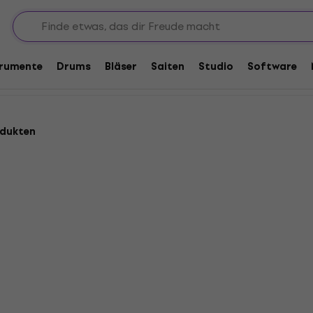
fungsglieder und Load Boxen
 Load Boxen
trumente
Drums
Bläser
Saiten
Studio
Software
odukten