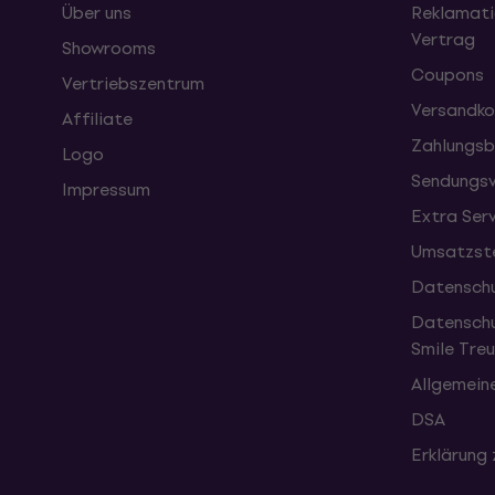
Über uns
Reklamati
Vertrag
Showrooms
Coupons
Vertriebszentrum
Versandko
Affiliate
Zahlungsb
Logo
Sendungsv
Impressum
Extra Ser
Umsatzste
Datenschu
Datenschu
Smile Tr
Allgemein
DSA
Erklärung 