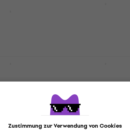
Dämpfungsglieder und 
aptor X + 16
Boxen
lieder und Load
Dämpfungsglieder und Load B
4,9
/5
der und Load Boxen
€ 198
Auf dem Weg
Torpedo Captor 4
Palmer PDI 06 L08
lieder und Load
Dämpfungsglieder und 
Boxen
der und Load Boxen
Dämpfungsglieder und Load B
€ 265
Nur auf Bestellung
06 L16
lieder und Load
Zustimmung zur Verwendung von Cookies