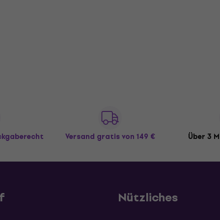
ückgaberecht
Versand gratis
von 149 €
Über 3 M
f
Nützliches