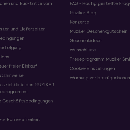
onen und Rücktritte vom
FAQ - Häufig gestellte Frag
Muziker Blog
Konzerte
sten und Lieferzeiten
Muziker Geschenkgutschein
edingungen
Geschenkideen
erfolgung
Wunschliste
vices
Treueprogramm Muziker Smi
uerfreier Einkauf
Cookie-Einstellungen
tzhinweise
Warnung vor betrügerische
tzrichtlinie des MUZIKER
eueprogramms
e Geschäftsbedingungen
zur Barrierefreiheit