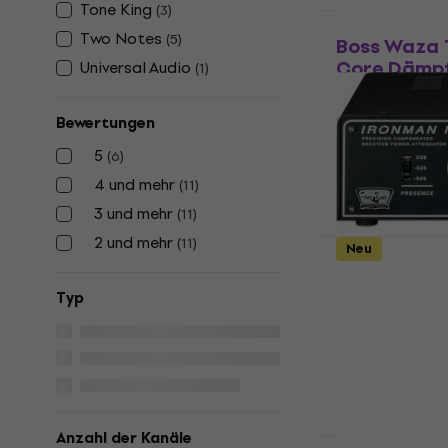
Tone King
(
3
)
Wie neu
Two Notes
(
5
)
Boss Waza 
Core Dämpf
Universal Audio
(
1
)
Load Boxen
Dämpfungsglie
Bewertungen
5
/5
5
(
6
)
€ 685
4 und mehr
(
11
)
Auf Lager
3 und mehr
(
11
)
2 und mehr
(
11
)
Neu
Tone King I
Attenuator
Typ
und Load Bo
Dämpfungsglie
€ 809
€ 830
Auf Lager
Anzahl der Kanäle