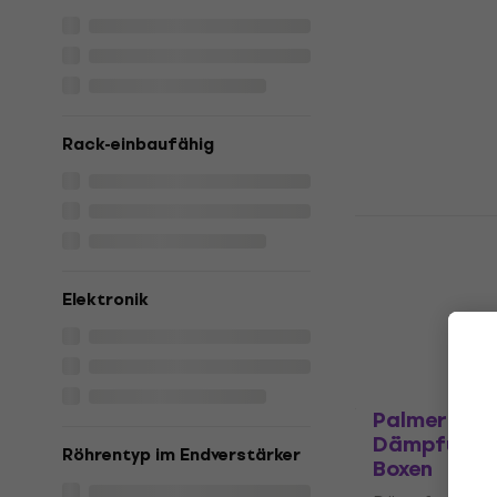
Two Notes C
Dämpfungsg
Boxen
Dämpfungsglie
€ 549
Rack-einbaufähig
Auf dem Weg
Two Notes 
Dämpfungsg
Boxen
Elektronik
Dämpfungsglie
4,9
/5
€ 247
Auf dem Weg
Palmer PDI 
Dämpfungsg
Röhrentyp im Endverstärker
Boxen