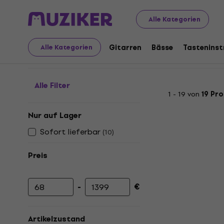
Musikinstrumente
Gitarren
Gitarrenverstärker
Dämp
Alle Kategorien
Dämpfungsglieder und
Gitarren
Bässe
Tastenins
Alle Kategorien
Alle Filter
1 - 19 von
19 Pr
Nur auf Lager
Sofort lieferbar
(
10
)
Preis
-
€
Mindestpreis
Höchstpreis
Artikelzustand