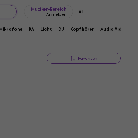
Geschenkideen
FAQ
Muziker Blog
Muziker-Bereich
AT
Anmelden
Mikrofone
PA
Licht
DJ
Kopfhörer
Audio Video
Z
Favoriten
Mengenrabatt