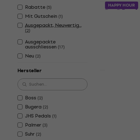
JHS Pedals 
HAPPY HOUR
Rabatte
(
5
)
Box Dämpfu
Mit Gutschein
(
1
)
Load Boxen
Ausgepackt, Neuwertig...
Dämpfungsglie
(
2
)
4,9
/5
€ 68
€ 72,30
Ausgepackte
ausschliessen
(
17
)
Auf Lager
Neu
(
2
)
Hersteller
HAPPY HOUR
Suhr Reacti
Dämpfungsg
Boxen
Boss
(
2
)
Dämpfungsglie
Bugera
(
2
)
5
/5
JHS Pedals
(
1
)
€ 789
Palmer
Auf Lager
(
3
)
Suhr
(
2
)