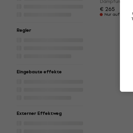
Dämpfungsglie
€ 265
Nur auf Beste
Regler
Eingebaute effekte
Externer Effektweg