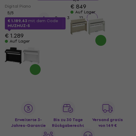
€ 849
Digital Piano
Auf Lager
5
/5
...
1
2
3
12
€ 1.189,43
mit dem Code
MUZMUZ-5
€ 1.289
Auf Lager
Erweiterte 3-
Bis zu 30 Tage
Versand gratis
Jahres-Garantie
Rückgaberecht
von 149 €