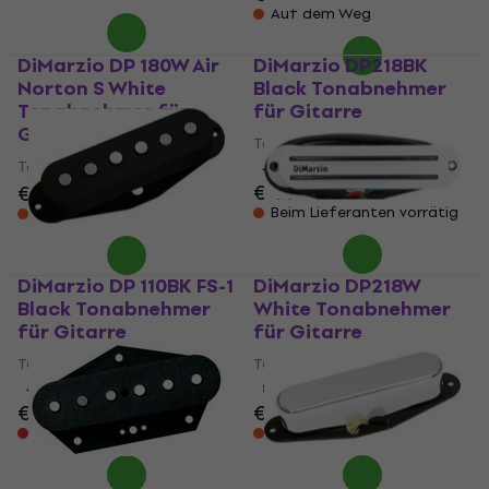
Auf dem Weg
DiMarzio DP 180W Air
DiMarzio DP218BK
Norton S White
Black Tonabnehmer
Tonabnehmer für
für Gitarre
Gitarre
Tonabnehmer für Gitarre
Tonabnehmer für Gitarre
4,8
/5
€ 99
€ 111
Beim Lieferanten vorrätig
Auf dem Weg
DiMarzio DP 110BK FS-1
DiMarzio DP218W
Black Tonabnehmer
White Tonabnehmer
für Gitarre
für Gitarre
Tonabnehmer für Gitarre
Tonabnehmer für Gitarre
4,5
/5
5
/5
€ 79
€ 109
€ 111
Nur auf Bestellung
Beim Lieferanten vorrätig