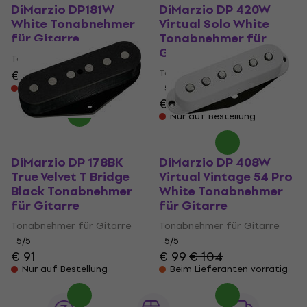
DiMarzio DP181W
DiMarzio DP 420W
White Tonabnehmer
Virtual Solo White
für Gitarre
Tonabnehmer für
Gitarre
Tonabnehmer für Gitarre
Tonabnehmer für Gitarre
€ 109
Nur auf Bestellung
5
/5
€ 109
Nur auf Bestellung
DiMarzio DP 178BK
DiMarzio DP 408W
True Velvet T Bridge
Virtual Vintage 54 Pro
Black Tonabnehmer
White Tonabnehmer
für Gitarre
für Gitarre
Tonabnehmer für Gitarre
Tonabnehmer für Gitarre
5
/5
5
/5
€ 91
€ 99
€ 104
Nur auf Bestellung
Beim Lieferanten vorrätig