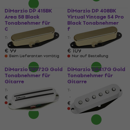
DiMarzio DP 415BK
DiMarzio DP 408BK
Area 58 Black
Virtual Vintage 54 Pro
Tonabnehmer für
Black Tonabnehmer
Gitarre
für Gitarre
Tonabnehmer für Gitarre
Tonabnehmer für Gitarre
5
/5
5
/5
€ 99
€ 109
Beim Lieferanten vorrätig
Nur auf Bestellung
DiMarzio DP172G Gold
DiMarzio DP417G Gold
Tonabnehmer für
Tonabnehmer für
Gitarre
Gitarre
Tonabnehmer für Gitarre
Tonabnehmer für Gitarre
€ 95
4,5
/5
€ 111
Nur auf Bestellung
Nur auf Bestellung