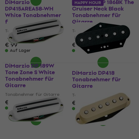
DiMarzio
DiMarzio DP 186BK The
HAPPY HOUR
DP415AREA58-WH
Cruiser Neck Black
White Tonabnehmer
Tonabnehmer für
für Gitarre
Gitarre
Tonabnehmer für Gitarre
Tonabnehmer für Gitarre
4,8
/5
5
/5
€ 99
€ 110
Auf Lager
Auf Lager
DiMarzio DP 189W
Tone Zone S White
DiMarzio DP418
Tonabnehmer für
Tonabnehmer für
Gitarre
Gitarre
Tonabnehmer für Gitarre
Tonabnehmer für Gitarre
€ 109
€ 109
Auf Lager
Auf Lager