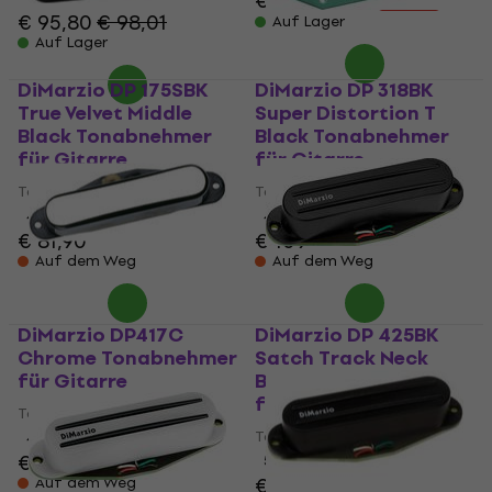
€ 118
€ 137
€ 95,80
€ 98,01
Auf Lager
Auf Lager
DiMarzio DP 175SBK
DiMarzio DP 318BK
True Velvet Middle
Super Distortion T
Black Tonabnehmer
Black Tonabnehmer
für Gitarre
für Gitarre
Tonabnehmer für Gitarre
Tonabnehmer für Gitarre
4,8
/5
4,9
/5
€ 81,90
€ 109
Auf dem Weg
Auf dem Weg
DiMarzio DP417C
DiMarzio DP 425BK
Chrome Tonabnehmer
Satch Track Neck
für Gitarre
Black Tonabnehmer
für Gitarre
Tonabnehmer für Gitarre
Tonabnehmer für Gitarre
4,7
/5
€ 114
5
/5
€ 129
€ 132
Auf dem Weg