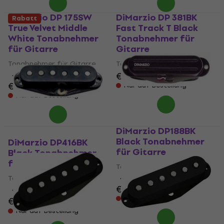
DiMarzio DP 175SW
DiMarzio DP 381BK
Rabatt
True Velvet Middle
Fast Track T Black
White Tonabnehmer
Tonabnehmer für
für Gitarre
Gitarre
Tonabnehmer für Gitarre
Tonabnehmer für Gitarre
€ 109
€ 113
4,8
/5
€ 79
Nur auf Bestellung
Nur auf Bestellung
DiMarzio DP188BK
Black Tonabnehmer
DiMarzio DP416BK
für Gitarre
Black Tonabnehmer
für Gitarre
Tonabnehmer für Gitarre
Tonabnehmer für Gitarre
4,5
/5
€ 109
€ 111
4,8
/5
Nur auf Bestellung
€ 99
€ 108
- 8 %
Nur auf Bestellung