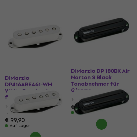
DiMarzio DP 180BK Air
Norton S Black
DiMarzio
Tonabnehmer für
DP416AREA61-WH
Gitarre
White Tonabnehmer
für Gitarre
Tonabnehmer für Gitarre
€ 110
€ 113
Tonabnehmer für Gitarre
Auf Lager
4,9
/5
€ 99,90
Auf Lager