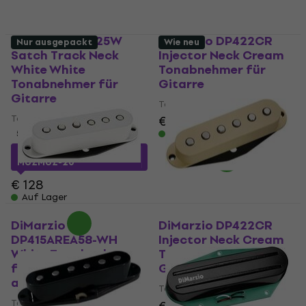
DiMarzio DP 425W
DiMarzio DP422CR
Nur ausgepackt
Wie neu
Satch Track Neck
Injector Neck Cream
White White
Tonabnehmer für
Tonabnehmer für
Gitarre
Gitarre
Tonabnehmer für Gitarre
Tonabnehmer für Gitarre
€ 159
€ 161
5
/5
Auf Lager
€ 102,29
mit dem Code
MUZMUZ-20
€ 128
Auf Lager
DiMarzio
DiMarzio DP422CR
DP415AREA58-WH
Injector Neck Cream
White Tonabnehmer
Tonabnehmer für
für Gitarre (Nur
Gitarre (Wie neu)
ausgepackt)
Tonabnehmer für Gitarre
Tonabnehmer für Gitarre
- 14 %