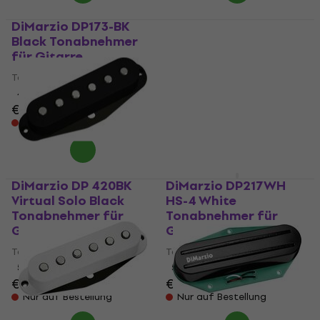
DiMarzio DP173-BK
DiMarzio DP 177C True
Black Tonabnehmer
Velvet T Neck Chrome
für Gitarre
Tonabnehmer für
Gitarre
Tonabnehmer für Gitarre
Tonabnehmer für Gitarre
4,8
/5
€ 89
€ 92,30
5
/5
€ 89
Nur auf Bestellung
Beim Lieferanten vorrätig
DiMarzio DP 420BK
DiMarzio DP217WH
Virtual Solo Black
HS-4 White
Tonabnehmer für
Tonabnehmer für
Gitarre
Gitarre
Tonabnehmer für Gitarre
Tonabnehmer für Gitarre
5
/5
5
/5
€ 111
€ 93,20
Nur auf Bestellung
Nur auf Bestellung