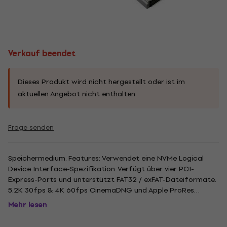
Verkauf beendet
Dieses Produkt wird nicht hergestellt oder ist im
aktuellen Angebot nicht enthalten.
Frage senden
Speichermedium. Features: Verwendet eine NVMe Logical
Device Interface-Spezifikation. Verfügt über vier PCI-
Express-Ports und unterstützt FAT32 / exFAT-Dateiformate.
5.2K 30fps & 4K 60fps CinemaDNG und Apple ProRes
Unterstützung. Bis zu 8 Minuten Aufnahmezeit mit Cinema
Mehr lesen
DNG 5.2K 30fps. Kapazität: 240 GB. .