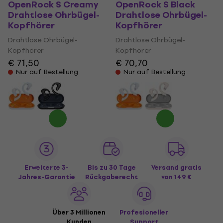
OpenRock S Creamy
OpenRock S Black
Drahtlose Ohrbügel-
Drahtlose Ohrbügel-
Kopfhörer
Kopfhörer
Drahtlose Ohrbügel-
Drahtlose Ohrbügel-
Kopfhörer
Kopfhörer
€ 71,50
€ 70,70
Nur auf Bestellung
Nur auf Bestellung
Erweiterte 3-
Bis zu 30 Tage
Versand gratis
Jahres-Garantie
Rückgaberecht
von 149 €
Über 3 Millionen
Profesioneller
Kunden
Support