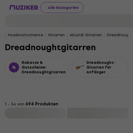
Alle Kategorien
Musikinstrumente
Gitarren
Akustik Gitarren
Dreadnought
Dreadnoughtgitarren
Rabatte &
Dreadnought-
Gutscheine:
Gitarren für
Dreadnoughtgitarren
Anfänger
1 - 34 von
694 Produkten
Filtern