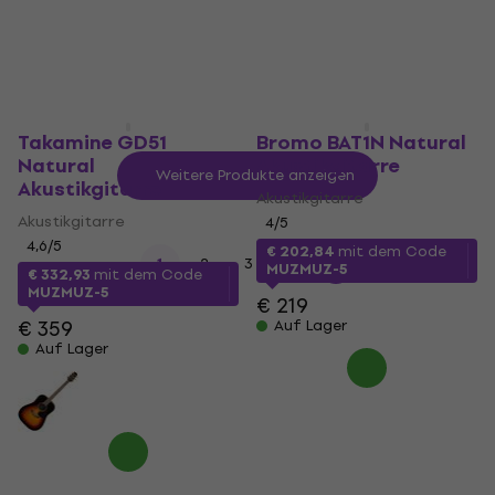
Takamine GD51
Bromo BAT1N Natural
Natural
Akustikgitarre
Weitere Produkte anzeigen
Akustikgitarre
Akustikgitarre
Akustikgitarre
4
/5
4,6
/5
€ 202,84
mit dem Code
...
1
2
3
21
MUZMUZ-5
€ 332,93
mit dem Code
MUZMUZ-5
€ 219
€ 359
Auf Lager
Auf Lager