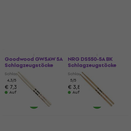
Classic
Schlagzeugstöcke
Schlagzeugstöcke
Schlagzeugstöcke
Schlagzeugstöcke
4,7
/5
€ 2,19
4,9
/5
€ 13,90
Auf Lager
Auf Lager
Mengenrabatt
Mengenrabatt
Goodwood GW5AW 5A
NRG DS550-5A BK
Schlagzeugstöcke
Schlagzeugstöcke
Schlagzeugstöcke
Schlagzeugstöcke
4,3
/5
5
/5
€ 7,39
€ 7,69
€ 3,89
Auf Lager
Auf Lager
Mengenrabatt
Vic Firth 7A American
Vic Firth 5B American