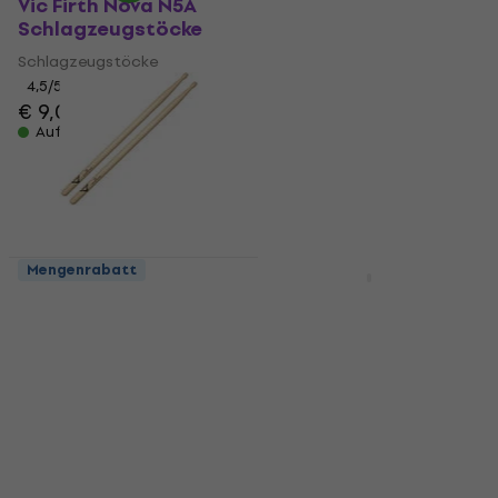
Vic Firth Nova N5A
Vic Firth Nova N7A
Schlagzeugstöcke
Schlagzeugstöcke
Schlagzeugstöcke
Schlagzeugstöcke
4,5
/5
4,6
/5
€ 9,09
€ 6,59
Auf Lager
Auf Lager
Mengenrabatt
Mengenrabatt
Vater VH2BW
SX SZDS1 5A
American Hickory 2B
Schlagzeugstöcke
Schlagzeugstöcke
Schlagzeugstöcke
Schlagzeugstöcke
4,9
/5
€ 5,09
5
/5
€ 12,90
Auf Lager
Auf Lager