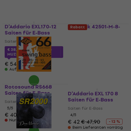
D'Addario EXL170-12
Warwick 42501-M-8-
Rabatt
Saiten für E-Bass
017-100 Saiten für E-
Bass
Saiten für E-Bass
Saiten für E-Bass
€ 38,22
mit dem Code
€ 16,80
MUZMUZ-30
Nicht auf Lager
€ 54,90
Auf Lager
Rotosound RS668
Saiten für E-Bass
D'Addario EXL 170 8
Saiten für E-Bass
Saiten für E-Bass
5
/5
Saiten für E-Bass
€ 40,50
4
/5
Nur auf Bestellung
€ 42
€ 47,90
- 12 %
Beim Lieferanten vorrätig