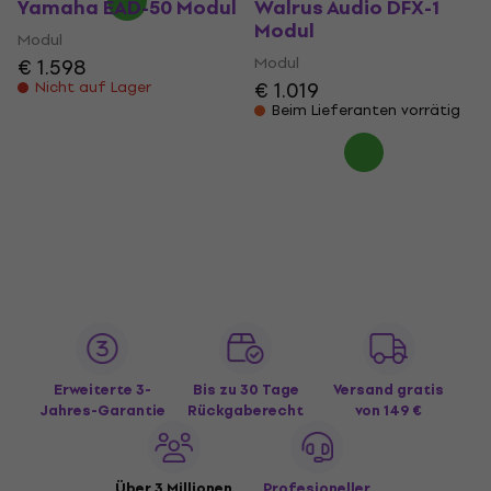
Yamaha EAD-50 Modul
Walrus Audio DFX-1
Modul
Modul
Modul
€ 1.598
€ 1.019
Nicht auf Lager
Beim Lieferanten vorrätig
Erweiterte 3-
Bis zu 30 Tage
Versand gratis
Jahres-Garantie
Rückgaberecht
von 149 €
Über 3 Millionen
Profesioneller