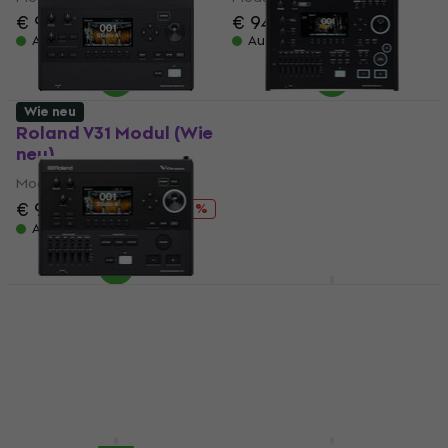
€ 975
€ 949
€ 959,31
Auf Lager
Auf Lager
Wie neu
Roland V31 Modul (Wie
Roland V71 Modul (Wie
neu)
neu)
Modul
Modul
€ 2.649
€ 947
€ 989,01
- 4 %
Auf Lager
Auf Lager
Yamaha DTX-PRO
Modul
Roland V51 Modul (Wie
neu)
Modul
€ 749
Modul
Beim Lieferanten vorrätig
€ 1.709
€ 1.771,11
Auf Lager