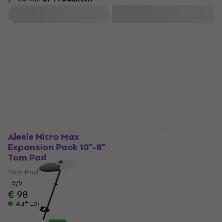
Filtern
Alesis Nitro Max
Roland CY5 10" E-
Expansion Pack 10"-8"
Drum Pad
Tom Pad
E-Drum Pad
Tom Pad
4,7
/5
€ 109
5
/5
€ 98
Auf Lager
Auf Lager