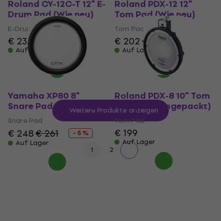
Roland CY-12C-T 12" E-
Roland PDX-12 12"
Drum Pad (Wie neu)
Tom Pad (Wie neu)
E-Drum Pad
Tom Pad
€ 239
€ 202
€ 207
Auf Lager
Auf Lager
Yamaha XP80 8"
Roland PDX-8 10" Tom
Snare Pad (Wie neu)
Pad (Nur ausgepackt)
Weitere Produkte anzeigen
Snare Pad
Tom Pad
€ 199
€ 248
€ 261
- 5 %
Auf Lager
Auf Lager
1
2