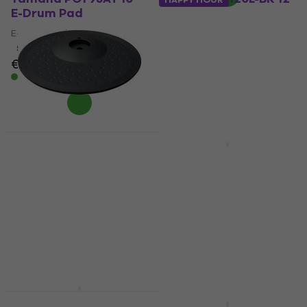
E-Drum Pad
Tom Pad
E-Drum Pad
Tom Pad
5
/5
5
/5
€ 129
€ 269
Auf Lager
Auf Lager
Yamaha PCY100 10" E-
HAPPY HOUR
Drum Pad
Roland PDX-12 12"
Tom Pad
E-Drum Pad
5
/5
Tom Pad
€ 129
5
/5
Auf Lager
€ 219
Auf Lager
Yamaha PCY135 13" E-