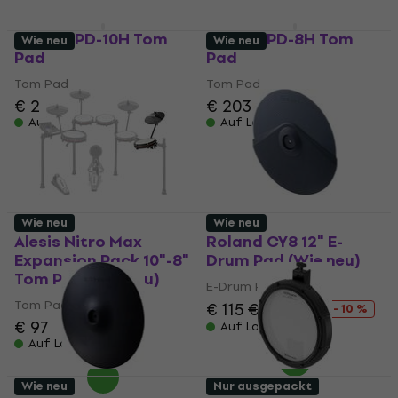
Roland PD-10H Tom
Roland PD-8H Tom
Wie neu
Wie neu
Pad
Pad
Tom Pad
Tom Pad
€ 221
€ 203
Auf Lager
Auf Lager
Wie neu
Wie neu
Alesis Nitro Max
Roland CY8 12" E-
Expansion Pack 10"-8"
Drum Pad (Wie neu)
Tom Pad (Wie neu)
E-Drum Pad
Tom Pad
€ 115
€ 127,71
- 10 %
€ 97
Auf Lager
Auf Lager
Wie neu
Nur ausgepackt