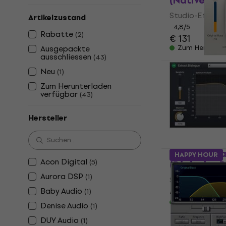
(Native) (D
Studio-Effekt-
Artikelzustand
4,8
/5
Rabatte
(
2
)
€ 131
Ausgepackte
Zum Herunter
ausschliessen
(
43
)
Waves Rena
Neu
(
1
)
(Digitales 
Zum Herunterladen
Studio-Effekt-
verfügbar
(
43
)
€ 34
Zum Herunter
Hersteller
Acon Digita
HAPPY HOUR
Acon Digital
(
5
)
(Digitales 
Aurora DSP
(
1
)
Studio-Effekt-
Baby Audio
(
1
)
€ 75,70
Zum Herunter
Denise Audio
(
1
)
DUY Audio
(
1
)