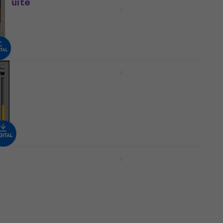
n Suite
Baby Audio Baby Audio
SubCulture (Digitales Produkt)
Studio-Effekt-Plugin
€ 111
€ 129
- 14 %
Zum Herunterladen verfügbar
Aurora DSP Titan Bass Bundle
(Digitales Produkt)
Studio-Effekt-Plugin
€ 103
Zum Herunterladen verfügbar
er
Universal Audio A-Type
Multiband Dynamic Enhancer
(Digitales Produkt)
Studio-Effekt-Plugin
€ 124
Zum Herunterladen verfügbar