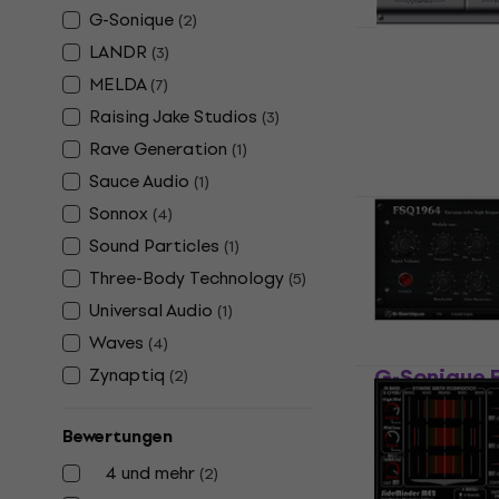
G-Sonique
(
2
)
LANDR
(
3
)
Waves Maxx
MELDA
(
7
)
Produkt)
Raising Jake Studios
(
3
)
Studio-Effekt-
Rave Generation
(
1
)
€ 34
Zum Herunter
Sauce Audio
(
1
)
Acon Digit
Sonnox
(
4
)
(Digitales 
Sound Particles
(
1
)
Studio-Effekt-
Three-Body Technology
(
5
)
€ 64,80
Universal Audio
(
1
)
Zum Herunter
Waves
(
4
)
G-Sonique F
Zynaptiq
(
2
)
Produkt)
Studio-Effekt-
Bewertungen
€ 13
4 und mehr
(
2
)
Zum Herunter