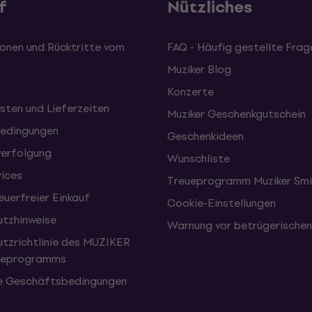
f
Nützliches
onen und Rücktritte vom
FAQ - Häufig gestellte Frag
Muziker Blog
Konzerte
sten und Lieferzeiten
Muziker Geschenkgutschein
edingungen
Geschenkideen
erfolgung
Wunschliste
vices
Treueprogramm Muziker Smi
uerfreier Einkauf
Cookie-Einstellungen
tzhinweise
Warnung vor betrügerische
tzrichtlinie des MUZIKER
eueprogramms
e Geschäftsbedingungen