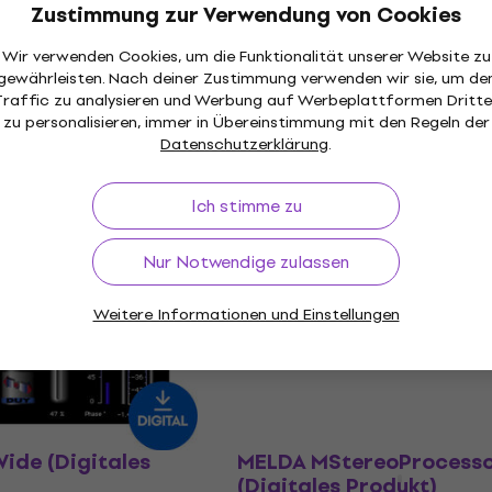
Zustimmung zur Verwendung von Cookies
laden verfügbar
Zum Herunterladen verfügbar
Wir verwenden Cookies, um die Funktionalität unserer Website zu
 Technology Green
MELDA MEssentialsFXBu
gewährleisten. Nach deiner Zustimmung verwenden wir sie, um de
tales Produkt)
(Digitales Produkt)
Traffic zu analysieren und Werbung auf Werbeplattformen Dritte
zu personalisieren, immer in Übereinstimmung mit den Regeln der
Plugin
Studio-Effekt-Plugin
Datenschutzerklärung
.
€ 253
laden verfügbar
Zum Herunterladen verfügbar
Ich stimme zu
Nur Notwendige zulassen
e Studios True
Three-Body Technology 6
igitales Produkt)
New Models Bundle (Digi
Weitere Informationen und Einstellungen
Produkt)
Plugin
Studio-Effekt-Plugin
laden verfügbar
€ 213
Zum Herunterladen verfügbar
ide (Digitales
MELDA MStereoProcess
(Digitales Produkt)