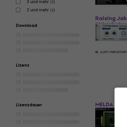
3 und mehr
(
2
)
2 und mehr
(
2
)
Raising Jak
SideMinder 
Download
Produkt)
Studio-Effekt-
€ 34,90
€ 36
Zum Herunter
G-Sonique 
Lizenz
(Digitales 
Studio-Effekt-
€ 16,80
Zum Herunter
MELDA MDr
Lizenzdauer
(Digitales 
Studio-Effekt-
€ 153