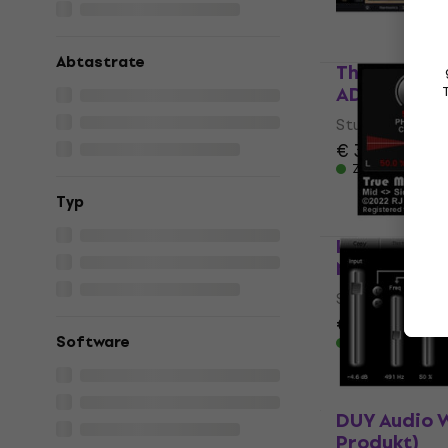
Zum Herunter
Abtastrate
Three-Body
AD AI (Digi
Studio-Effekt-
€ 33
€ 33,50
Zum Herunter
Typ
Raising Jak
Mid/Side (D
Studio-Effekt-
€ 35,10
€ 37
Software
Zum Herunter
DUY Audio W
Produkt)