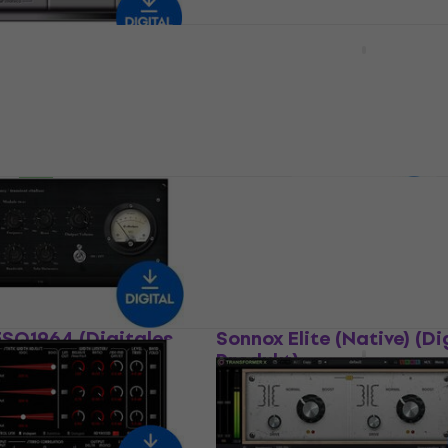
LANDR FX Suite (Digital
Produkt)
Bass (Digitales
Studio-Effekt-Plugin
€ 87,20
Plugin
Zum Herunterladen verfügbar
laden verfügbar
al DeBleed:Drums
Acon Digital Drum Prod
Produkt)
Suite (Digitales Produkt
Plugin
Studio-Effekt-Plugin
€ 78,50
laden verfügbar
Zum Herunterladen verfügbar
SQ1964 (Digitales
Sonnox Elite (Native) (Di
Produkt)
Plugin
Studio-Effekt-Plugin
€ 1.049
laden verfügbar
Zum Herunterladen verfügbar