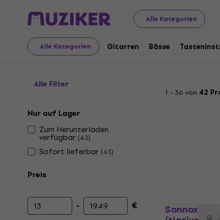
Musikinstrumente
Studio
Studio-Software
Softwar
Alle Kategorien
Enhancer plugins
Gitarren
Bässe
Tastenins
Alle Kategorien
Alle Filter
1 - 36 von
42 Pr
Nur auf Lager
Zum Herunterladen
verfügbar
(
43
)
Sofort lieferbar
(
43
)
Preis
-
€
Sonnox Oxfo
Mindestpreis
Höchstpreis