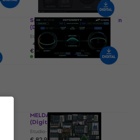
Sound Particles Density plug In
s
(Digitales Produkt)
Studio-Effekt-Plugin
4
/5
€ 61,70
€ 62,80
Zum Herunterladen verfügbar
Zynaptiq INTENSITY 2
(Digitales Produkt)
Studio-Effekt-Plugin
€ 130
€ 134
Zum Herunterladen verfügbar
les
MELDA MStereoSpread
(Digitales Produkt)
Studio-Effekt-Plugin
€ 82,90