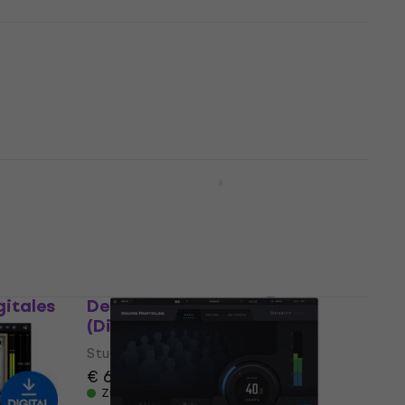
es
Raising Jake Studios
SideMinder ZL2 (Digitales
Produkt)
Studio-Effekt-Plugin
€ 30,90
€ 32,40
Zum Herunterladen verfügbar
uction
Sonnox Enhance (Native)
)
(Digitales Produkt)
Studio-Effekt-Plugin
€ 452
Zum Herunterladen verfügbar
gitales
Denise Audio Bass XXL
(Digitales Produkt)
Studio-Effekt-Plugin
€ 63,70
Zum Herunterladen verfügbar