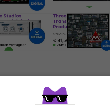
e Studios
Three-Body Technology
ME2 (Digitales
Transformer X (Digitale
Produkt)
Plugin
Studio-Effekt-Plugin
,70
€ 41,50
laden verfügbar
Zum Herunterladen verfügbar
XBass4000L
MELDA MTotalFXBundle
Produkt)
(Digitales Produkt)
Plugin
Studio-Effekt-Plugin
€ 1.949
laden verfügbar
Zum Herunterladen verfügbar
umEnhancer
LANDR VoxChain (Digita
Produkt)
Produkt)
Plugin
Studio-Effekt-Plugin
€ 35,40
€ 35,80