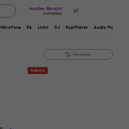
Geschenkideen
FAQ
Muziker Blog
Muziker-Bereich
AT
Anmelden
Mikrofone
PA
Licht
DJ
Kopfhörer
Audio Video
Z
Favoriten
Rabatt