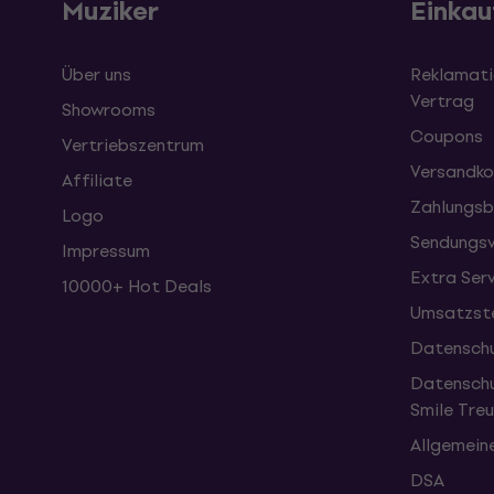
Muziker
Einkau
Über uns
Reklamati
Vertrag
Showrooms
Coupons
Vertriebszentrum
Versandko
Affiliate
Zahlungsb
Logo
Sendungsv
Impressum
Extra Ser
10000+ Hot Deals
Umsatzste
Datenschu
Datenschu
Smile Tr
Allgemein
DSA