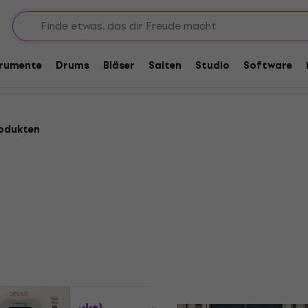
e Plug-In FX-Prozessoren
Enhancer
trumente
Drums
Bläser
Saiten
Studio
Software
odukten
Rabatt
rd Inflator