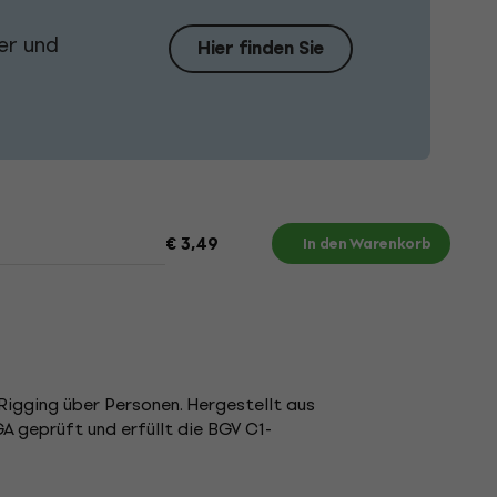
er und
Hier finden Sie
€ 3,49
In den Warenkorb
 Rigging über Personen. Hergestellt aus
 geprüft und erfüllt die BGV C1-