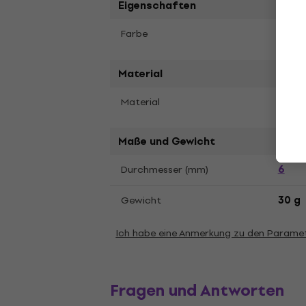
Eigenschaften
Silbe
Farbe
Material
Material
Zinc 
Maße und Gewicht
6
Durchmesser (mm)
Gewicht
30 g
Ich habe eine Anmerkung zu den Parame
Fragen und Antworten