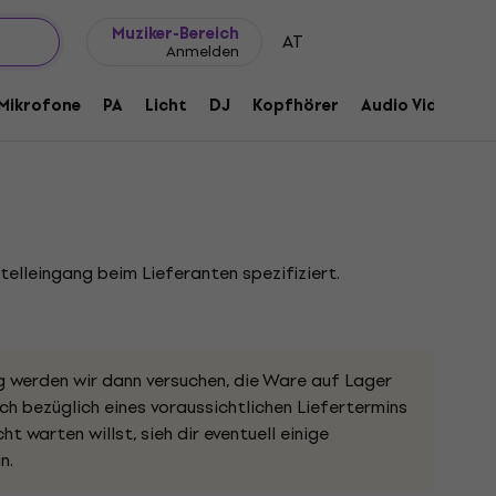
Geschenkideen
FAQ
Muziker Blog
Muziker-Bereich
AT
Anmelden
ichthalter
Mikrofone
PA
Licht
DJ
Kopfhörer
Audio Video
Z
190412
telleingang beim Lieferanten spezifiziert.
g werden wir dann versuchen, die Ware auf Lager
h bezüglich eines voraussichtlichen Liefertermins
ht warten willst, sieh dir eventuell einige
n.