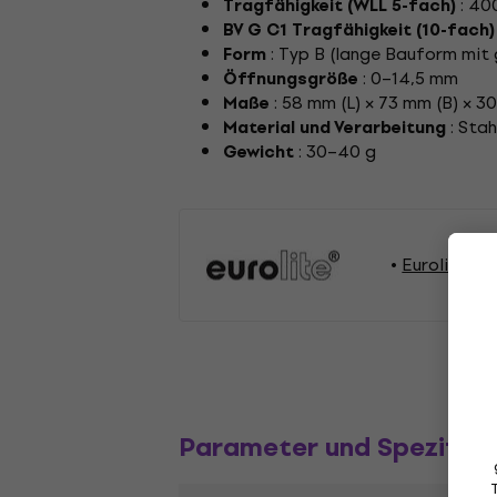
: 40
Tragfähigkeit (WLL 5-fach)
BV G C1 Tragfähigkeit (10-fach)
: Typ B (lange Bauform mit
Form
: 0–14,5 mm
Öffnungsgröße
: 58 mm (L) × 73 mm (B) × 3
Maße
: Stah
Material und Verarbeitung
: 30–40 g
Gewicht
Eurolite Li
Parameter und Spezifika