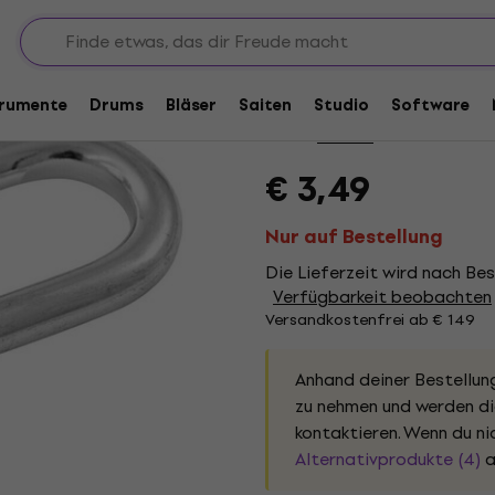
er
Mengenrabatt
Eurolite Quick Link L
trumente
Drums
Bläser
Saiten
Studio
Software
Marke:
Eurolite
Produkt Code:
1
€ 3,49
Nur auf Bestellung
Die Lieferzeit wird nach Bes
Verfügbarkeit beobachten
Versandkostenfrei ab € 149
Anhand deiner Bestellun
zu nehmen und werden dic
kontaktieren. Wenn du nic
Alternativprodukte (4)
a