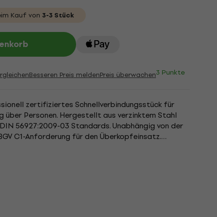
im Kauf von
3-3 Stück
renkorb
3 Punkte
rgleichen
Besseren Preis melden
Preis überwachen
sionell zertifiziertes Schnellverbindungsstück für
ng über Personen. Hergestellt aus verzinktem Stahl
 DIN 56927:2009-03 Standards. Unabhängig von der
 BGV C1-Anforderung für den Überkopfeinsatz.
agfähigkeit...