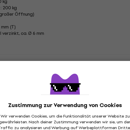
0 kg
: 200 kg
 großer Öffnung)
0 mm (T)
l verzinkt, ca. Ø 6 mm
cht
Eurolite Zubehör für Licht
Eurolite Lichthalter
Zustimmung zur Verwendung von Cookies
tion
Wir verwenden Cookies, um die Funktionalität unserer Website zu
gewährleisten. Nach deiner Zustimmung verwenden wir sie, um de
Traffic zu analysieren und Werbung auf Werbeplattformen Dritte