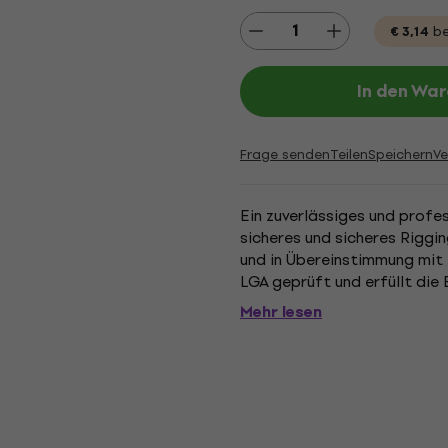
€ 3,14
be
In den Wa
Frage senden
Teilen
Speichern
Ve
Ein zuverlässiges und profes
sicheres und sicheres Riggi
und in Übereinstimmung mit
LGA geprüft und erfüllt die
Wichtige Spezifikationen:. Tr
Mehr lesen