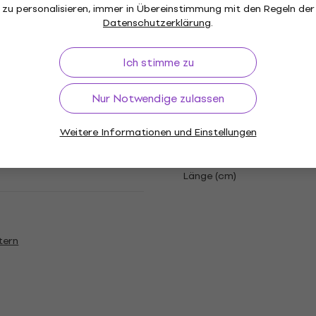
zu personalisieren, immer in Übereinstimmung mit den Regeln der
Datenschutzerklärung
.
r
Ladekapazität
Ich stimme zu
Nur Notwendige zulassen
Plated Steel
Weitere Informationen und Einstellungen
Länge (cm)
tern