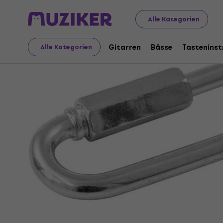
Musikinstrumente
Licht
Zubehör für Licht
Lichthalt
Alle Kategorien
Gitarren
Bässe
Tastenins
Alle Kategorien