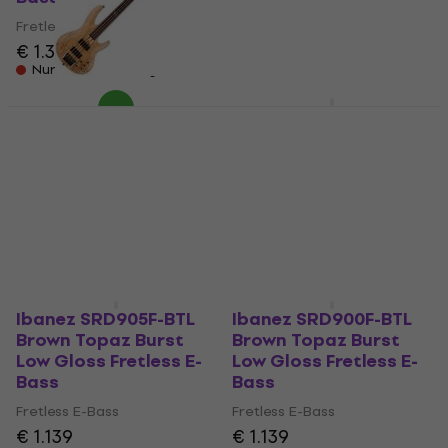
Fretless E-Bass
Fretless E-Bass
€ 1.609
€ 1.369
Nur auf Bestellung
Nur auf Bestellung
ESP LTD B-204SM FL
Ibanez GWB1005-NTF
Natural Satin Fretless
Natural Flat Fretless
E-Bass
E-Bass
Fretless E-Bass
Fretless E-Bass
€ 706
€ 4.709
Beim Lieferanten vorrätig
Nur auf Bestellung
Ibanez SRD905F-BTL
Ibanez SRD900F-BTL
Brown Topaz Burst
Brown Topaz Burst
Low Gloss Fretless E-
Low Gloss Fretless E-
Bass
Bass
Fretless E-Bass
Fretless E-Bass
€ 1.139
€ 1.139