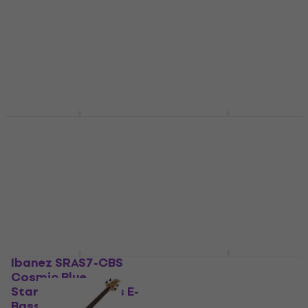
Burst Flat Fretless E-
Fretless E-Bass
Bass
Fretless E-Bass
Fretless E-Bass
€ 1.049
5
/5
Nur auf Bestellung
€ 858
Nur auf Bestellung
Ibanez EHB1005F-AOM
Ibanez SRH500F-NNF
Arctic Ocean Matte
Natural Browned
Fretless E-Bass
Burst Flat Fretless E-
Bass
Fretless E-Bass
Fretless E-Bass
€ 1.144
€ 810
Nur auf Bestellung
Nur auf Bestellung
Ibanez SRAS7-CBS
Ibanez SDGB1-DMT
Cosmic Blue
Dark Moss Burst
Starburst Fretless E-
Fretless E-Bass
Bass