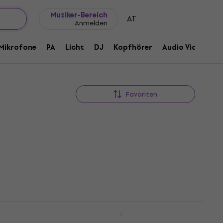
Geschenkideen
FAQ
Muziker Blog
Muziker-Bereich
AT
Anmelden
Mikrofone
PA
Licht
DJ
Kopfhörer
Audio Video
Z
Favoriten
Laney LFR-112 Gitarren-
Lautsprecher