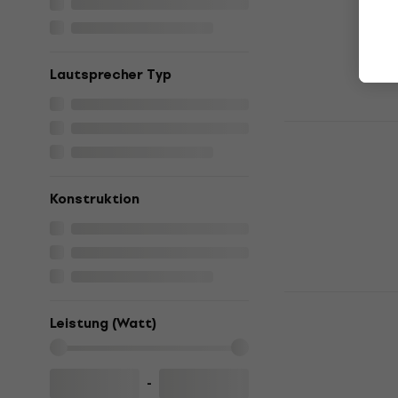
Gitarren-Lauts
4,7
/5
€ 604
Auf Lager
Lautsprecher Typ
Laney GS112
Lautsprech
Gitarren-Lauts
4,9
/5
Konstruktion
€ 250
Auf Lager
Blackstar T
Lautsprech
Leistung (Watt)
Gitarren-Lauts
€ 397,47
mit 
-