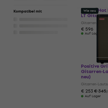
€ 439,99
Auf Lager
Fender Hot 
Wie neu
Kompatibel mit
LT Gitarre
Gitarren-Lauts
€ 596
Auf Lager
Positive Gr
Gitarren-L
neu)
Gitarren-Lauts
€ 253
€ 345,
Auf Lager