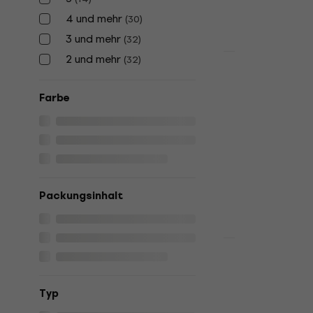
4 und mehr
(
30
)
3 und mehr
(
32
)
2 und mehr
(
32
)
HAPPY HOUR
Blackstar A
Gitarren-L
Farbe
Gitarren-Lauts
€ 284
Auf Lager
Packungsinhalt
Fender Tone
Gitarren-L
Typ
Gitarren-Lauts