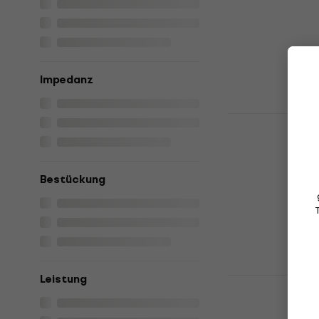
5
/5
€ 492
€ 512
Auf Lager
Impedanz
Joyo BantC
Lautsprech
Gitarren-Lauts
5
/5
Bestückung
€ 76,95
mit de
€ 88,90
Auf Lager
Leistung
Fender Tone
Tweed Gita