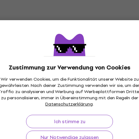
€ 99
mit dem Code
MUZMUZ-5
- 4 %
€ 108
Auf Lager
ab Gitarren-
Valeton VRF-110 Gitarren
Rabatt
er
Lautsprecher
Zustimmung zur Verwendung von Cookies
precher
Gitarren-Lautsprecher
€ 259
€ 269
Wir verwenden Cookies, um die Funktionalität unserer Website zu
Auf Lager
m Code
MUZMUZ-10
gewährleisten. Nach deiner Zustimmung verwenden wir sie, um de
Traffic zu analysieren und Werbung auf Werbeplattformen Dritte
zu personalisieren, immer in Übereinstimmung mit den Regeln der
Datenschutzerklärung
.
Ich stimme zu
 Master FR-12
rren-Lautsprecher
Vox BC112 Gitarren-
Lautsprecher
Nur Notwendige zulassen