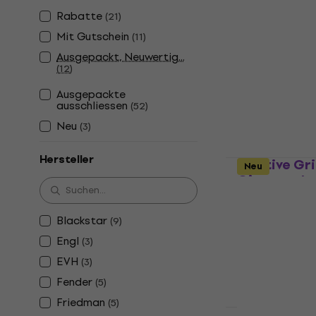
Gitarren-Lauts
Rabatte
(
21
)
4,9
/5
Mit Gutschein
(
11
)
€ 360
Ausgepackt, Neuwertig...
Auf Lager
(
12
)
Ausgepackte
ausschliessen
(
52
)
Neu
(
3
)
Hersteller
Positive Gr
Neu
Gitarren-L
Gitarren-Lauts
4,7
/5
Blackstar
(
9
)
€ 259
mit dem
Engl
(
3
)
€ 349
EVH
(
3
)
Auf Lager
Fender
(
5
)
Friedman
(
5
)