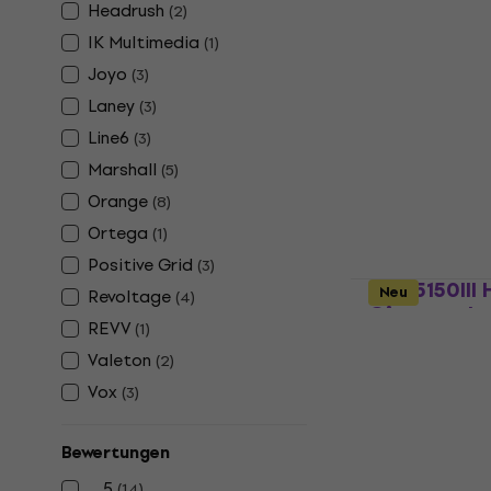
Headrush
(
2
)
Blackstar A
IK Multimedia
(
1
)
Gitarren-L
Joyo
(
3
)
Gitarren-Lauts
Laney
(
3
)
€ 358
Auf Lager
Line6
(
3
)
Marshall
(
5
)
Orange
(
8
)
Ortega
(
1
)
Positive Grid
(
3
)
EVH 5150III
Neu
Revoltage
(
4
)
Gitarren-L
REVV
(
1
)
Gitarren-Lauts
Valeton
(
2
)
5
/5
Vox
(
3
)
€ 506
mit dem
€ 549
Bewertungen
Auf Lager
5
(
14
)