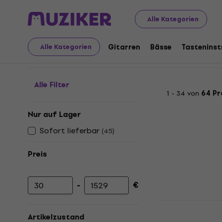
Musikinstrumente
Gitarren
Gitarrenboxen
Gitarren
Alle Kategorien
Gitarrenboxen - 1x Lau
Gitarren
Bässe
Tastenins
Alle Kategorien
Alle Filter
1 - 34 von
64 P
Nur auf Lager
Sofort lieferbar
(
45
)
Preis
-
€
Mindestpreis
Höchstpreis
Headrush FR
Gitarren-L
Artikelzustand