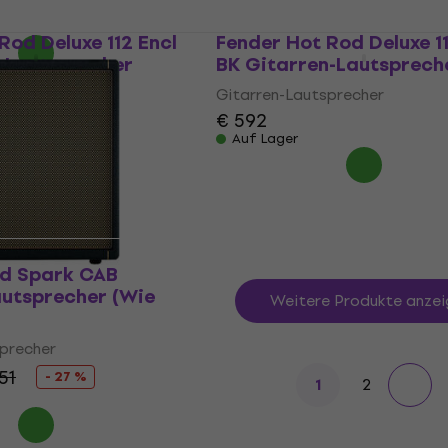
Rod Deluxe 112 Encl
Fender Hot Rod Deluxe 11
n-Lautsprecher
BK Gitarren-Lautsprech
precher
Gitarren-Lautsprecher
€ 592
Auf Lager
id Spark CAB
autsprecher (Wie
Weitere Produkte anzei
precher
51
- 27 %
2
1