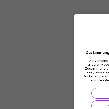
Zustimmung
Wir verwende
unserer Webs
Zustimmung ve
analysieren 
Dritter zu pers
mit den Re
Nur