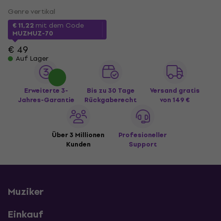
Genre vertikal
€ 11,22
mit dem Code
MUZMUZ-70
€ 49
Auf Lager
Erweiterte 3-
Bis zu 30 Tage
Versand gratis
Jahres-Garantie
Rückgaberecht
von 149 €
Über 3 Millionen
Profesioneller
Kunden
Support
Muziker
Einkauf