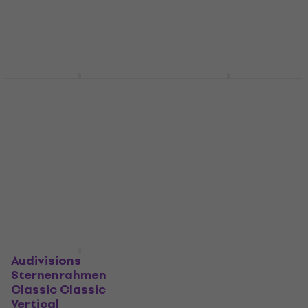
MUZMUZ-70
MUZMUZ-70
€ 49
€ 49
Auf Lager
Auf Lager
Audivisions
Audivisions
Sternenrahmen Rock
Sternenrahmen Funky
Vertical
Vertical
Genre vertikal
Genre vertikal
€ 11,22
mit dem Code
€ 11,22
mit dem Code
MUZMUZ-70
MUZMUZ-70
€ 49
€ 49
Auf Lager
Auf Lager
Audivisions
Sternenrahmen
Classic Classic
Vertical