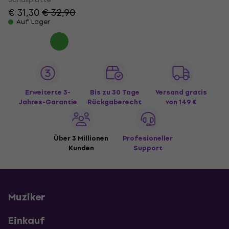
€ 31,30
€ 32,90
Auf Lager
Erweiterte 3-
Bis zu 30 Tage
Versand gratis
Jahres-Garantie
Rückgaberecht
von 149 €
Über 3 Millionen
Profesioneller
Kunden
Support
Muziker
Einkauf