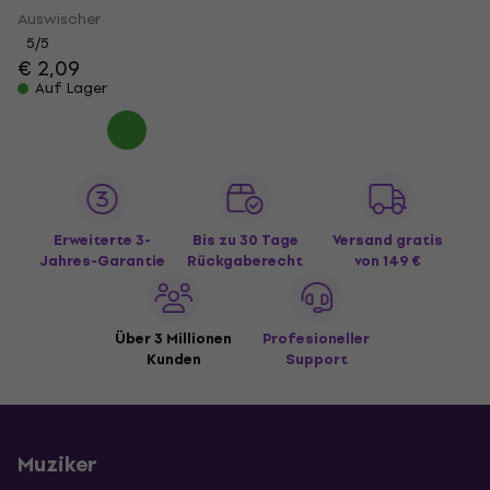
Auswischer
5
/5
€ 2,09
Auf Lager
Erweiterte 3-
Bis zu 30 Tage
Versand gratis
Jahres-Garantie
Rückgaberecht
von 149 €
Über 3 Millionen
Profesioneller
Kunden
Support
Muziker