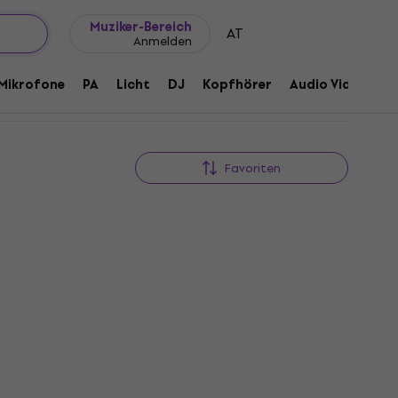
Geschenkideen
FAQ
Muziker Blog
Muziker-Bereich
AT
Anmelden
Mikrofone
PA
Licht
DJ
Kopfhörer
Audio Video
Z
Favoriten