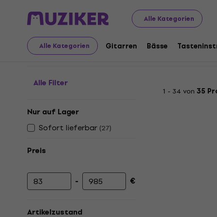
Musikinstrumente
Gitarren
Gitarrenverstärker
Hybr
Alle Kategorien
Hybridverstärker
Gitarren
Bässe
Tastenins
Alle Kategorien
Alle Filter
1 - 34 von
35 Pr
Nur auf Lager
Sofort lieferbar
(
27
)
Preis
-
€
Mindestpreis
Höchstpreis
Artikelzustand