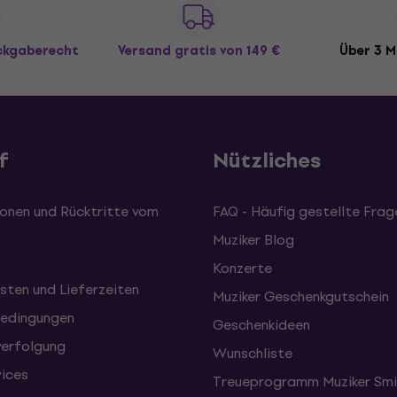
ückgaberecht
Versand gratis
von 149 €
Über 3 M
f
Nützliches
onen und Rücktritte vom
FAQ - Häufig gestellte Frag
Muziker Blog
Konzerte
sten und Lieferzeiten
Muziker Geschenkgutschein
edingungen
Geschenkideen
erfolgung
Wunschliste
vices
Treueprogramm Muziker Smi