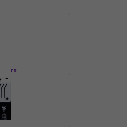
HAPPY HOUR
tärker
Joyo Zombie Halbröhre
Gitarrenverstärker
Halbröhre Gitarrenverstärker
4,4
/5
-10
€ 108
Auf Lager
bröhre
Joyo FireBrand Halbröhre
Gitarrenverstärker
Halbröhre Gitarrenverstärker
4
/5
€ 124
€ 179
- 31 %
Auf Lager
Orange Micro Terror CAB SET