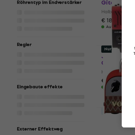
Gitarrenver
Röhrentyp im Endverstärker
Halbröhre Gita
€ 187
€ 207
Auf Lager
Regler
Nur ausgepac
Joyo Jackma
Gitarrenver
Halbröhre Gita
€ 116
€ 187,11
Eingebaute effekte
Auf Lager
Mengenrabatt
Vox MV50 B
Gitarrenver
Externer Effektweg
ausgepackt