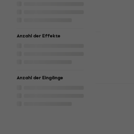
Halbröhre Gita
€ 220
€ 234
Auf Lager
Anzahl der Effekte
Joyo Blueja
Gitarrenver
Halbröhre Gita
5
/5
€ 102
Anzahl der Eingänge
Auf dem Weg
Joyo Jackm
Gitarrenver
Halbröhre Gita
5
/5
€ 162
Nur auf Beste