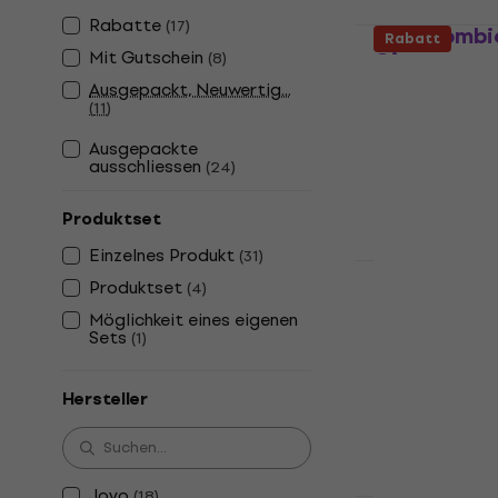
Rabatte
(
17
)
Joyo Zombie
Rabatt
Mit Gutschein
Gitarrenver
(
8
)
Ausgepackt, Neuwertig...
Halbröhre Gita
(
11
)
4,9
/5
€ 133
Ausgepackte
ausschliessen
Auf Lager
(
24
)
Produktset
Einzelnes Produkt
(
31
)
HAPPY HOUR
Produktset
(
4
)
Orange Mic
Möglichkeit eines eigenen
Gitarrenver
Sets
(
1
)
Halbröhre Gita
4,9
/5
Hersteller
€ 209
€ 218
Auf Lager
Joyo
(
18
)