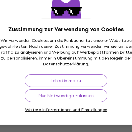
stärker (Wie neu)
Halbröhre Gitarrenverstärker
4,7
/5
rrenverstärker
€ 168,59
mit dem Code
MUZMUZ-
- 10 %
Zustimmung zur Verwendung von Cookies
€ 196,30
Auf Lager
Wir verwenden Cookies, um die Funktionalität unserer Website zu
gewährleisten. Nach deiner Zustimmung verwenden wir sie, um de
kt
Wie neu
Traffic zu analysieren und Werbung auf Werbeplattformen Dritte
n II Halbröhre
Joyo Meteor II Halbröhr
zu personalisieren, immer in Übereinstimmung mit den Regeln der
stärker (Wie neu)
Gitarrenverstärker (Nur
Datenschutzerklärung
.
ausgepackt)
rrenverstärker
Halbröhre Gitarrenverstärker
- 38 %
Ich stimme zu
€ 130
€ 134,64
Auf Lager
Nur Notwendige zulassen
Mengenrabatt
Weitere Informationen und Einstellungen
rian May Halbröhre
Vox MV50 Brian May Hal
stärker (Nur
Gitarrenverstärker (Wie
)
Halbröhre Gitarrenverstärker