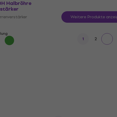
0H Halbröhre
stärker
rrenverstärker
Weitere Produkte anzei
llung
2
1