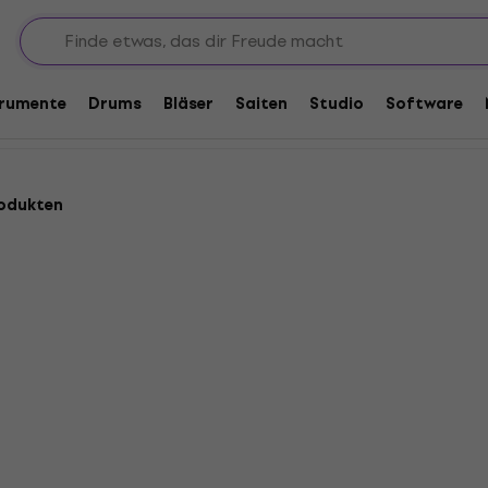
idverstärker
trumente
Drums
Bläser
Saiten
Studio
Software
odukten
Mengenrabatt