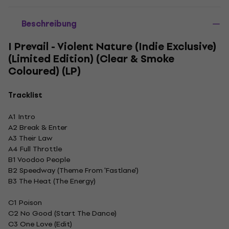
Beschreibung
I Prevail - Violent Nature (Indie Exclusive)
(Limited Edition) (Clear & Smoke
Coloured) (LP)
Tracklist
A1 Intro
A2 Break & Enter
A3 Their Law
A4 Full Throttle
B1 Voodoo People
B2 Speedway (Theme From 'Fastlane')
B3 The Heat (The Energy)
C1 Poison
C2 No Good (Start The Dance)
C3 One Love (Edit)