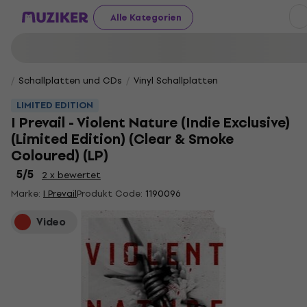
Alle Kategorien
Schallplatten und CDs
Vinyl Schallplatten
LIMITED EDITION
I Prevail - Violent Nature (Indie Exclusive)
(Limited Edition) (Clear & Smoke
Coloured) (LP)
5
/5
2 x bewertet
Marke:
I Prevail
Produkt Code:
1190096
Video