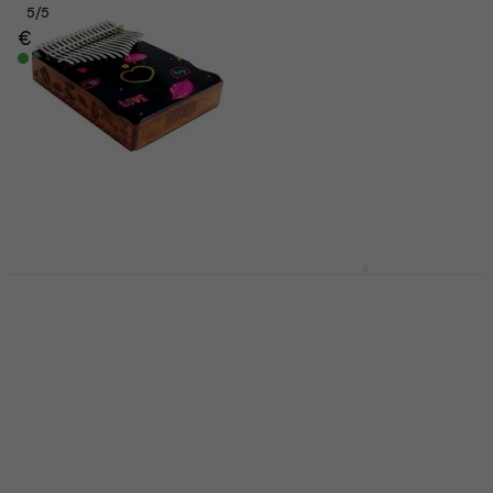
5
/5
€ 17,29
mit dem Code
€ 79
MUZMUZ-25
Auf Lager
€ 23,90
Auf Lager
Mahalo MKA17HE
Mahalo MKA17MT
Heart Kalimba
Monstera Kalimba
Kalimba
Kalimba
4,8
/5
4,8
/5
€ 21,90
€ 19,99
mit dem Code
Auf Lager
MUZMUZ-5
€ 21,90
Auf Lager