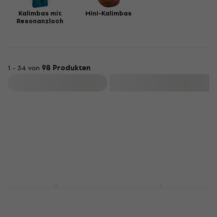
Kalimbas mit
Mini-Kalimbas
Resonanzloch
1 - 34 von
98 Produkten
Filtern
Pasadena 17-Tone
Shamann KalimbaGo
Kalimba
Kalimba
Kalimba
Kalimba