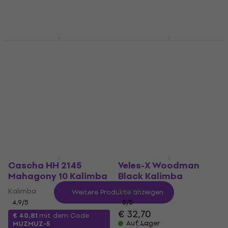
MUZMUZ-5
€ 59
Auf Lager
€ 79
Auf Lager
Meinl "Flower of Life"
Meinl KL801S Sonic
Mini Red Zebrawood
Energy Solid 8
Kalimba
Kalimba
Kalimba
Kalimba
5
/5
4,9
/5
€ 24
€ 32,70
Auf Lager
Auf Lager
Cascha HH 2145
Veles-X Woodman
Mahagony 10 Kalimba
Black Kalimba
Kalimba
Kalimba
Weitere Produkte anzeigen
4,9
/5
5
/5
€ 32,70
€ 40,81
mit dem Code
Auf Lager
MUZMUZ-5