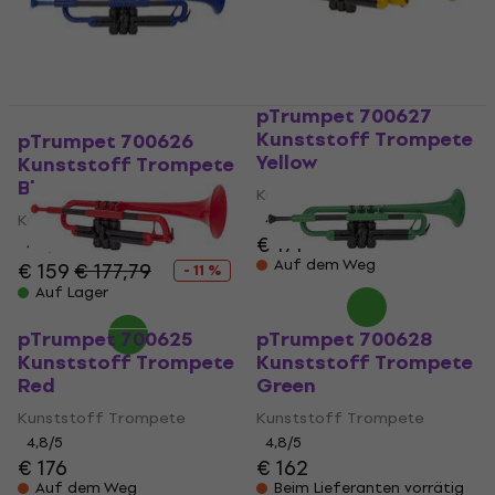
pTrumpet 700627
Kunststoff Trompete
pTrumpet 700626
Yellow
Kunststoff Trompete
Blue
Kunststoff Trompete
Kunststoff Trompete
4,8
/5
€ 171
4,8
/5
Auf dem Weg
€ 159
€ 177,79
- 11 %
Auf Lager
pTrumpet 700625
pTrumpet 700628
Kunststoff Trompete
Kunststoff Trompete
Red
Green
Kunststoff Trompete
Kunststoff Trompete
4,8
/5
4,8
/5
€ 176
€ 162
Auf dem Weg
Beim Lieferanten vorrätig