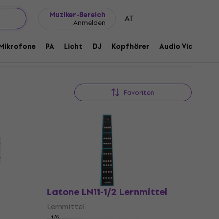
Geschenkideen
FAQ
Muziker Blog
Muziker-Bereich
AT
Anmelden
Mikrofone
PA
Licht
DJ
Kopfhörer
Audio Video
Z
Favoriten
l
Latone LN11-1/2 Lernmittel
Lernmittel
1
/5