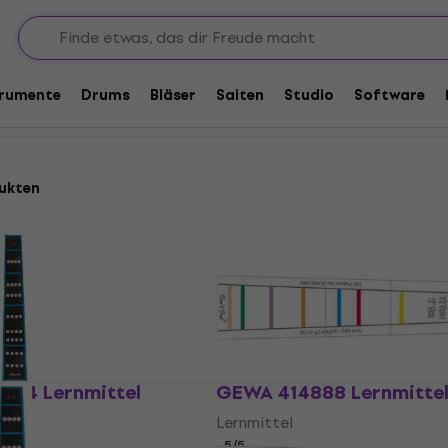
s Zubehör
Lernmittel
trumente
Drums
Bläser
Saiten
Studio
Software
ukten
-4/4 Lernmittel
GEWA 414888 Lernmitte
Lernmittel
5
/5