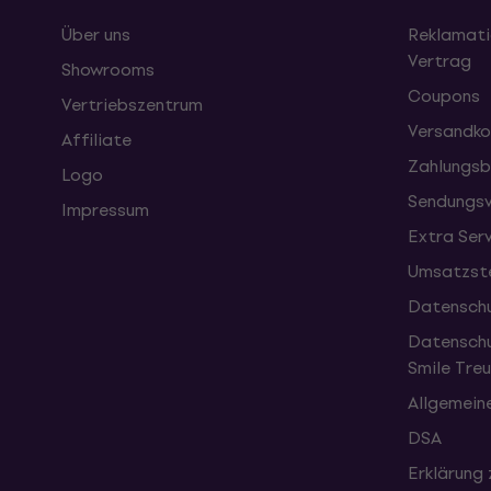
Über uns
Reklamati
Vertrag
Showrooms
Coupons
Vertriebszentrum
Versandko
Affiliate
Zahlungsb
Logo
Sendungsv
Impressum
Extra Ser
Umsatzste
Datenschu
Datenschu
Smile Tr
Allgemein
DSA
Erklärung 