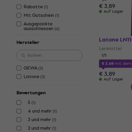
€ 3,89
Rabatte
(
1
)
Auf Lager
Mit Gutschein
(
1
)
Ausgepackte
ausschliessen
(
6
)
Latone LN11
Hersteller
Lernmittel
1
/5
€ 3,68
mit de
GEWA
(
3
)
€ 3,89
Latone
(
3
)
Auf Lager
Bewertungen
5
(
1
)
4 und mehr
(
1
)
3 und mehr
(
1
)
2 und mehr
(
1
)