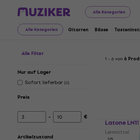
Musikinstrumente
Streicher
Ersatzteile und sonstige
Alle Kategorien
Lernmittel
Gitarren
Bässe
Tastenins
Alle Kategorien
Alle Filter
1 - 6 von
6 Prod
Nur auf Lager
Sofort lieferbar
(
6
)
Preis
-
€
Mindestpreis
Höchstpreis
Latone LN11
Lernmittel
Artikelzustand
1
/5