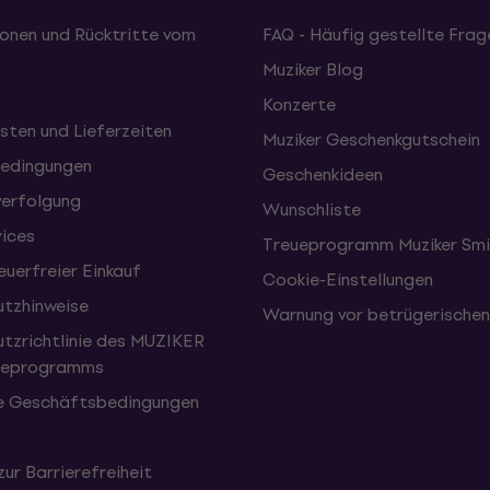
onen und Rücktritte vom
FAQ - Häufig gestellte Frag
Muziker Blog
Konzerte
sten und Lieferzeiten
Muziker Geschenkgutschein
edingungen
Geschenkideen
erfolgung
Wunschliste
vices
Treueprogramm Muziker Smi
uerfreier Einkauf
Cookie-Einstellungen
tzhinweise
Warnung vor betrügerische
tzrichtlinie des MUZIKER
eueprogramms
e Geschäftsbedingungen
zur Barrierefreiheit