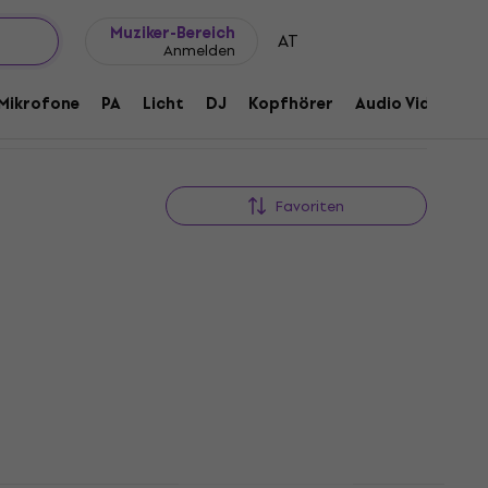
Geschenkideen
FAQ
Muziker Blog
 Saxophone
Muziker-Bereich
AT
Anmelden
Mikrofone
PA
Licht
DJ
Kopfhörer
Audio Video
Z
Favoriten