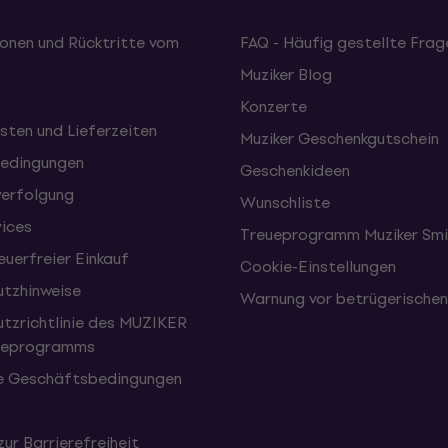
onen und Rücktritte vom
FAQ - Häufig gestellte Frag
Muziker Blog
Konzerte
sten und Lieferzeiten
Muziker Geschenkgutschein
edingungen
Geschenkideen
erfolgung
Wunschliste
vices
Treueprogramm Muziker Smi
uerfreier Einkauf
Cookie-Einstellungen
tzhinweise
Warnung vor betrügerische
tzrichtlinie des MUZIKER
eueprogramms
e Geschäftsbedingungen
zur Barrierefreiheit