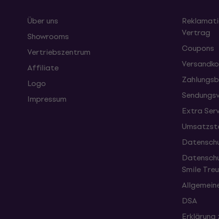
Über uns
Reklamati
Vertrag
Showrooms
Coupons
Vertriebszentrum
Versandko
Affiliate
Zahlungsb
Logo
Sendungsv
Impressum
Extra Ser
Umsatzste
Datenschu
Datenschu
Smile Tr
Allgemein
DSA
Erklärung 