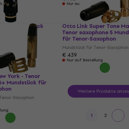
llung
Nur auf Bestellung
16 T6 Mundstück
Otto Link Super Tone Ma
Saxophon
Tenor saxophone 5 Mun
für Tenor-Saxophon
 Tenor-Saxophon
Mundstück für Tenor-Saxophon
llung
€ 439
Nur auf Bestellung
ew York - Tenor
6+ Mundstück für
phon
Weitere Produkte anzei
 Tenor-Saxophon
llung
2
1