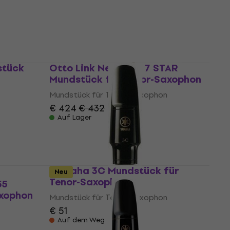
5
/5
€ 171
Auf Lager
stück
Otto Link New York 7 STAR
Mundstück für Tenor-Saxophon
Mundstück für Tenor-Saxophon
€ 424
€ 432
Auf Lager
Yamaha 3C Mundstück für
Neu
Tenor-Saxophon
55
axophon
Mundstück für Tenor-Saxophon
€ 51
Auf dem Weg