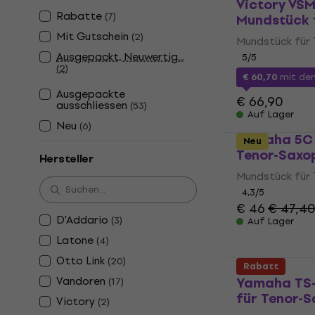
Victory VS
Rabatte
(
7
)
Mundstück 
Mit Gutschein
(
2
)
Mundstück für
Ausgepackt, Neuwertig...
5
/5
(
2
)
€ 60,70
mit d
Ausgepackte
€ 66,90
ausschliessen
(
53
)
Auf Lager
Neu
(
6
)
Yamaha 5C 
Neu
Tenor-Saxo
Hersteller
Mundstück für
4,3
/5
€ 46
€ 47,4
D'Addario
(
3
)
Auf Lager
Latone
(
4
)
Otto Link
(
20
)
Rabatt
Vandoren
Yamaha TS
(
17
)
für Tenor-
Victory
(
2
)