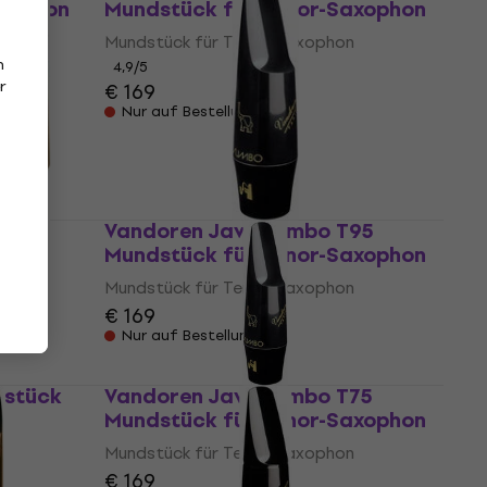
axophon
Mundstück für Tenor-Saxophon
Mundstück für Tenor-Saxophon
n
4,9
/5
r
€ 169
Nur auf Bestellung
Vandoren Java Jumbo T95
Mundstück für Tenor-Saxophon
r
 für
Mundstück für Tenor-Saxophon
€ 169
Nur auf Bestellung
dstück
Vandoren Java Jumbo T75
Mundstück für Tenor-Saxophon
Mundstück für Tenor-Saxophon
€ 169