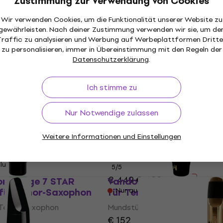
Zustimmung zur Verwendung von Cookies
stück für Tenor-
Mundstück für Tenor-S
Mundstück für Tenor-Saxophon
Wir verwenden Cookies, um die Funktionalität unserer Website zu
gewährleisten. Nach deiner Zustimmung verwenden wir sie, um de
 Tenor-Saxophon
5
/5
Traffic zu analysieren und Werbung auf Werbeplattformen Dritte
€ 169
zu personalisieren, immer in Übereinstimmung mit den Regeln der
Nur auf Bestellung
Datenschutzerklärung
.
llung
Ich stimme zu
uper Tone Master -
Nur Notwendige zulassen
phone 6 Mundstück
Otto Link Vintage - Teno
Saxophon
saxophone 6+ Mundstück
Weitere Informationen und Einstellungen
Tenor-Saxophon
 Tenor-Saxophon
Mundstück für Tenor-Saxophon
llung
5
/5
€ 449
€ 489
one Edge 7 STAR
Vandoren Java T75 Mun
- 8 %
für Tenor-Saxophon
für Tenor-Saxophon
Nur auf Bestellung
 Tenor-Saxophon
Mundstück für Tenor-Saxophon
€ 152