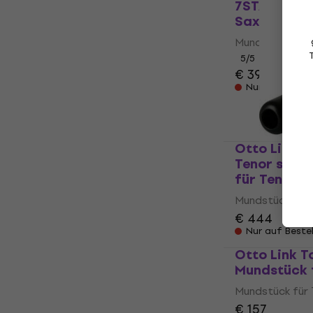
7STAR Mund
Saxophon
Mundstück für
5
/5
€ 395
Nur auf Beste
Otto Link S
Tenor saxo
für Tenor-
Mundstück für
€ 444
Nur auf Beste
Otto Link T
Mundstück 
Mundstück für
€ 157