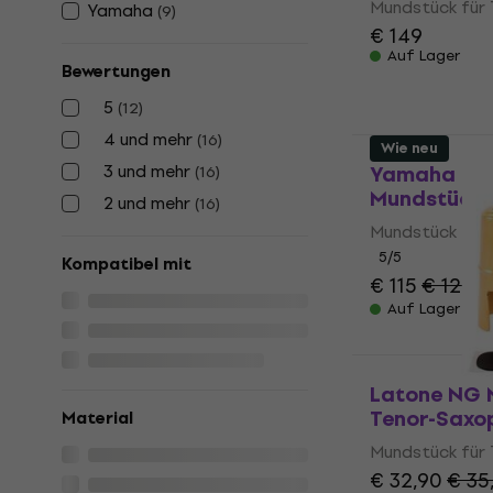
Mundstück für
Yamaha
(
9
)
€ 149
Auf Lager
Bewertungen
5
(
12
)
4 und mehr
(
16
)
Wie neu
3 und mehr
Yamaha MP
(
16
)
Mundstück 
2 und mehr
(
16
)
Mundstück für
5
/5
Kompatibel mit
€ 115
€ 124
Auf Lager
Latone NG 
Tenor-Saxo
Material
Mundstück für
€ 32,90
€ 35