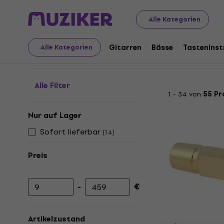
Musikinstrumente
Bläser
Zubehör für Blasinstrument
Alle Kategorien
Mundstücke für Tenor
Gitarren
Bässe
Tastenins
Alle Kategorien
Alle Filter
1 - 34 von
55 Pr
Nur auf Lager
Sofort lieferbar
(
14
)
Preis
-
€
Mindestpreis
Höchstpreis
Artikelzustand