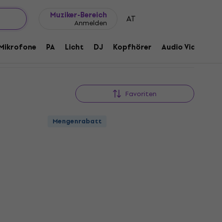
Geschenkideen
FAQ
Muziker Blog
Muziker-Bereich
AT
Anmelden
Mikrofone
PA
Licht
DJ
Kopfhörer
Audio Video
Z
Favoriten
Mengenrabatt
Mengenrabatt