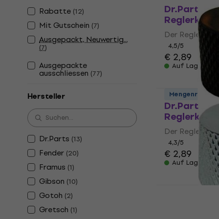
Dr.Parts MN
Rabatte
(
12
)
Reglerknop
Mit Gutschein
(
7
)
Der Reglerkno
Ausgepackt, Neuwertig...
4,5
/5
(
7
)
€ 2,89
Ausgepackte
Auf Lager
ausschliessen
(
77
)
Mengenrabatt
Hersteller
Dr.Parts MN
Reglerknop
Der Reglerkno
Dr.Parts
(
13
)
4,3
/5
Fender
€ 2,89
(
20
)
Auf Lager
Framus
(
1
)
Gibson
(
10
)
Gotoh
(
2
)
Dr.Parts M
Gretsch
(
1
)
Reglerknop