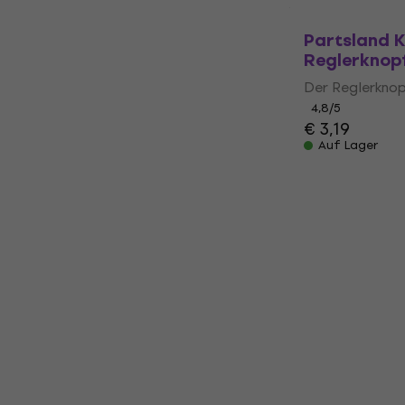
Partsland 
Reglerknop
Der Reglerkno
4,8
/5
€ 3,19
Auf Lager