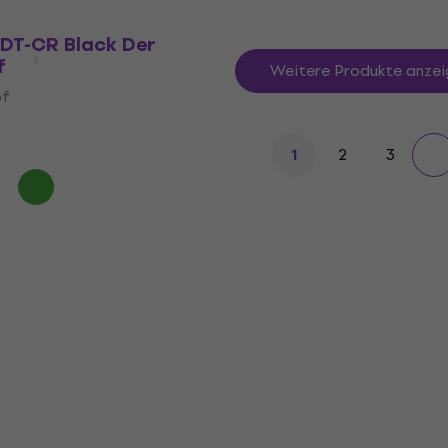
KDT-CR Black Der
f
Weitere Produkte anzei
pf
2
3
1