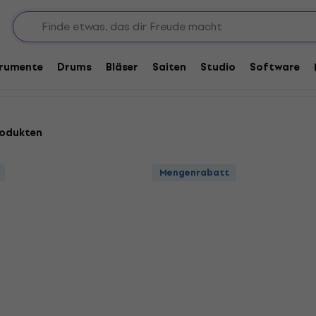
Potiknöpfe
trumente
Drums
Bläser
Saiten
Studio
Software
rodukten
Mengenrabatt
Mengenrabatt