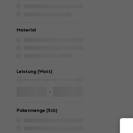
€ 2,99
Auf Lager
Mengenrabatt
Material
Partsland 
White Der 
Der Reglerkno
4,7
/5
€ 1,99
€ 2,09
Auf Lager
Leistung (Watt)
-
Mengenrabatt
Partsland 
Reglerknop
Paketmenge (Stk)
Der Reglerkno
4,8
/5