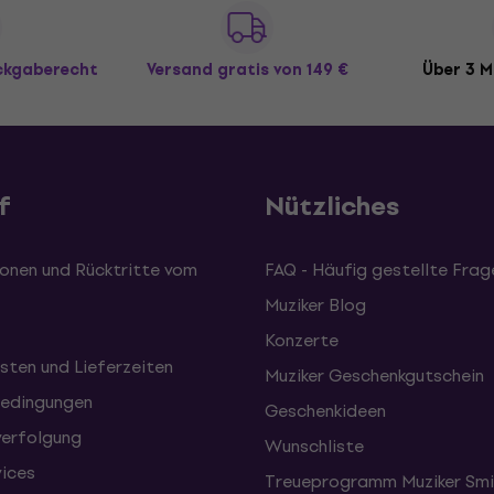
ückgaberecht
Versand gratis
von 149 €
Über 3 M
f
Nützliches
onen und Rücktritte vom
FAQ - Häufig gestellte Frag
Muziker Blog
Konzerte
sten und Lieferzeiten
Muziker Geschenkgutschein
edingungen
Geschenkideen
erfolgung
Wunschliste
vices
Treueprogramm Muziker Smi