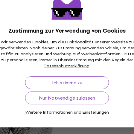
€ 2,69
mit dem Code
MUZMUZ-1
€ 2,99
Auf Lager
Mengenrabatt
Zustimmung zur Verwendung von Cookies
B 3 Gold Der
Gretsch Electromatic S
f
Logo Der Reglerknopf
Wir verwenden Cookies, um die Funktionalität unserer Website zu
pf
Der Reglerknopf
gewährleisten. Nach deiner Zustimmung verwenden wir sie, um de
Traffic zu analysieren und Werbung auf Werbeplattformen Dritte
5
/5
zu personalisieren, immer in Übereinstimmung mit den Regeln der
€ 6,49
€ 7,69
- 16 %
Datenschutzerklärung
.
Auf Lager
Ich stimme zu
JB-L-US Black Der
Partsland KSG-BK-CR-U
f
Black Der Reglerknopf
Nur Notwendige zulassen
pf
Der Reglerknopf
Weitere Informationen und Einstellungen
4,6
/5
€ 3,29
Auf Lager