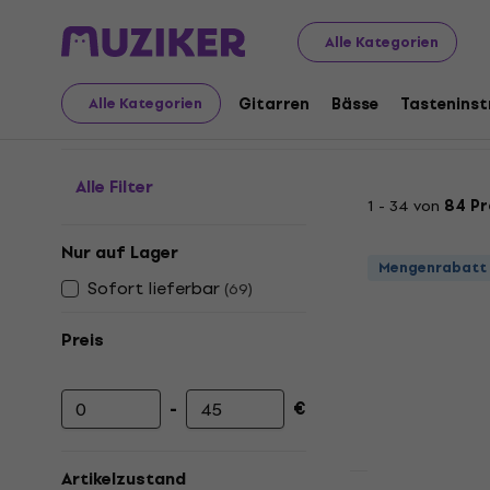
Musikinstrumente
Gitarren
Ersatzteile für Gitarren
Alle Kategorien
Potiknöpfe
Gitarren
Bässe
Tastenins
Alle Kategorien
Alle Filter
1 - 34 von
84 P
Nur auf Lager
Mengenrabatt
Sofort lieferbar
(
69
)
Preis
-
€
Mindestpreis
Höchstpreis
Artikelzustand
Mengenrabatt