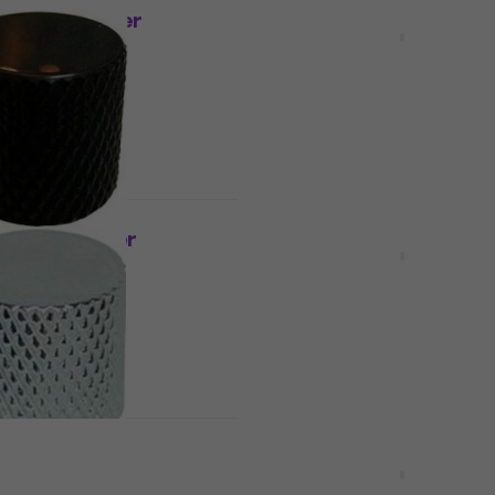
B 2 Black Der
Gotoh VK1-19 CK Black D
f
Reglerknopf
pf
Der Reglerknopf
4,8
/5
€ 4,90
Auf Lager
Mengenrabatt
B 1 Black Der
Dr.Parts PNB 2 Black De
f
Reglerknopf
pf
Der Reglerknopf
4,5
/5
€ 2,99
€ 3,09
Auf Lager
Mengenrabatt
NB 1 Chrome Der
Gotoh VK1-19 C Chrome 
f
Reglerknopf