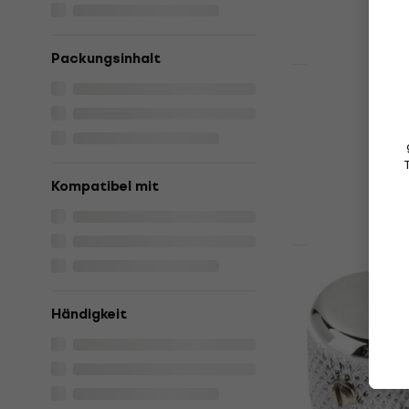
€ 2,49
Auf Lager
Packungsinhalt
Mengenrabatt
Dr.Parts MN
Reglerknop
Der Reglerkno
4,4
/5
€ 3,39
Kompatibel mit
Auf Lager
Partsland K
Reglerknop
Händigkeit
Der Reglerkno
4,5
/5
€ 1,89
Auf Lager