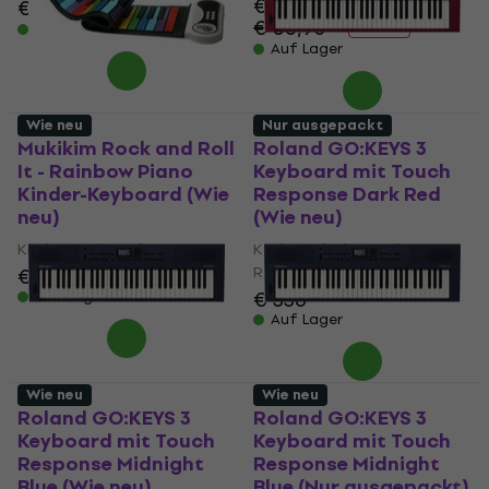
€ 36,80
€ 111
€ 125
- 11 %
€ 56,90
- 35 %
Auf Lager
Auf Lager
Wie neu
Nur ausgepackt
Mukikim Rock and Roll
Roland GO:KEYS 3
It - Rainbow Piano
Keyboard mit Touch
Kinder-Keyboard (Wie
Response Dark Red
neu)
(Wie neu)
Kinder-Keyboard
Keyboard mit Touch
Response
€ 34,60
€ 36,40
€ 336
Auf Lager
Auf Lager
Wie neu
Wie neu
Roland GO:KEYS 3
Roland GO:KEYS 3
Keyboard mit Touch
Keyboard mit Touch
Response Midnight
Response Midnight
Blue (Wie neu)
Blue (Nur ausgepackt)