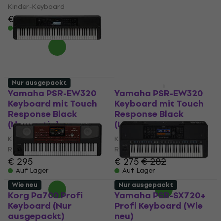
ausgepackt)
Kinder-Keyboard
Keyboard mit Touch
€ 66,50
€ 68,20
Response
Auf Lager
€ 187
€ 201,96
- 7 %
Auf Lager
Nur ausgepackt
Wie neu
Yamaha PSR-EW320
Yamaha PSR-EW320
Keyboard mit Touch
Keyboard mit Touch
Response Black
Response Black
(Neuwertig)
(Neuwertig)
Keyboard mit Touch
Keyboard mit Touch
Response
Response
€ 295
€ 275
€ 282
Auf Lager
Auf Lager
Wie neu
Nur ausgepackt
Korg Pa700 Profi
Yamaha PSR-SX720+
Keyboard (Nur
Profi Keyboard (Wie
ausgepackt)
neu)