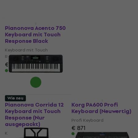
€ 355
€ 370
€ 216
€ 227
- 4 %
- 5 %
Auf Lager
Auf Lager
Nur ausgepackt
Neuwertig
Pianonova Acento 750
Pianonova Corrida 12
Keyboard mit Touch
Keyboard mit Touch
Response Black
Response (Wie neu)
Keyboard mit Touch
Keyboard mit Touch
Response
Response
€ 371
€ 399
€ 111
€ 147,51
- 7 %
- 25 %
Auf Lager
Auf Lager
Wie neu
Nur ausgepackt
Pianonova Corrida 12
Korg PA600 Profi
Keyboard mit Touch
Keyboard (Neuwertig)
Response (Nur
Profi Keyboard
ausgepackt)
€ 871
Keyboard mit Touch
Auf Lager