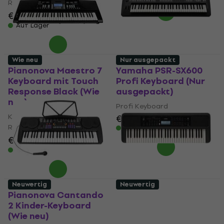
Response
€ 136
€ 147,51
- 8 %
Auf Lager
Wie neu
Nur ausgepackt
Pianonova Maestro 7
Yamaha PSR-SX600
Keyboard mit Touch
Profi Keyboard (Nur
Response Black (Wie
ausgepackt)
neu)
Profi Keyboard
Keyboard mit Touch
€ 692
Response
Auf Lager
€ 111
€ 127,71
- 13 %
Auf Lager
Neuwertig
Neuwertig
Pianonova Cantando
Yamaha PSR-E383
2 Kinder-Keyboard
Keyboard mit Touch
(Wie neu)
Response Black (Nur