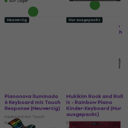
Auf Lager
Neuwertig
Nur ausgepackt
Yamaha PSR-E360
Pianonova Iluminado
Keyboard mit Touch
6 Keyboard mit Touch
Response Ahorn (Wie
Response (Wie neu)
neu)
Keyboard mit Touch
Keyboard mit Touch
Response
Response
€ 118
€ 127,71
- 8 %
€ 203
€ 211
Auf Lager
Auf Lager
Wie neu
Wie neu
Pianonova Iluminado
Mukikim Rock and Roll
6 Keyboard mit Touch
It - Rainbow Piano
Response (Neuwertig)
Kinder-Keyboard (Nur
ausgepackt)
Keyboard mit Touch
Response
Kinder-Keyboard