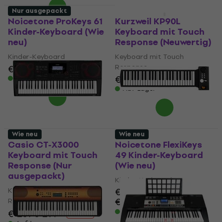
Nur ausgepackt
Wie neu
Noicetone ProKeys 61
Kurzweil KP90L
Kinder-Keyboard (Wie
Keyboard mit Touch
neu)
Response (Neuwertig)
Kinder-Keyboard
Keyboard mit Touch
Response
€ 41,90
€ 43,90
€ 181
€ 188
Auf Lager
Auf Lager
Wie neu
Wie neu
Casio CT-X3000
Noicetone FlexiKeys
Keyboard mit Touch
49 Kinder-Keyboard
Response (Nur
(Wie neu)
ausgepackt)
Kinder-Keyboard
Keyboard mit Touch
€ 33,80
€ 43,40
Response
- 22 %
Auf Lager
€ 261
€ 291
- 10 %