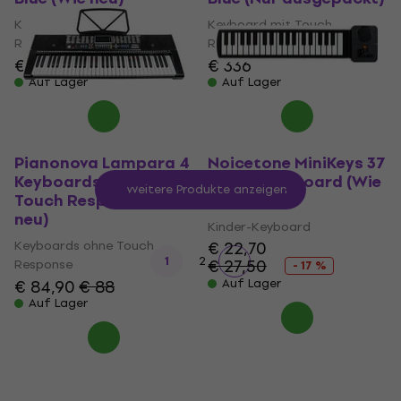
Keyboard mit Touch
Keyboard mit Touch
Response
Response
€ 336
€ 336
Auf Lager
Auf Lager
Pianonova Lampara 4
Noicetone MiniKeys 37
Keyboards ohne
Kinder-Keyboard (Wie
Weitere Produkte anzeigen
Touch Response (Wie
neu)
neu)
Kinder-Keyboard
Keyboards ohne Touch
€ 22,70
1
2
€ 27,50
Response
- 17 %
€ 84,90
€ 88
Auf Lager
Auf Lager