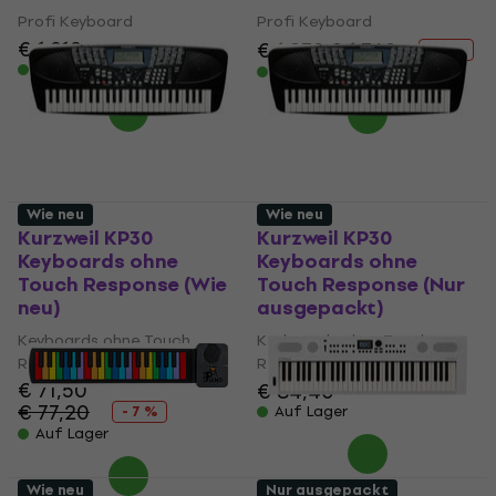
Profi Keyboard
Profi Keyboard
€ 1.219
€ 1.279
€ 1.369
- 7 %
Auf Lager
Auf Lager
Wie neu
Wie neu
Kurzweil KP30
Kurzweil KP30
Keyboards ohne
Keyboards ohne
Touch Response (Wie
Touch Response (Nur
neu)
ausgepackt)
Keyboards ohne Touch
Keyboards ohne Touch
Response
Response
€ 71,50
€ 84,40
€ 77,20
- 7 %
Auf Lager
Auf Lager
Wie neu
Nur ausgepackt