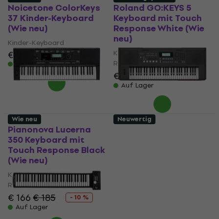
Noicetone ColorKeys
Roland GO:KEYS 5
37 Kinder-Keyboard
Keyboard mit Touch
(Wie neu)
Response White (Wie
neu)
Kinder-Keyboard
Keyboard mit Touch
€ 32,30
€ 33,70
Response
Auf Lager
€ 422
€ 440
- 4 %
Auf Lager
Wie neu
Neuwertig
Pianonova Lucerna
Roland E-X50
350 Keyboard mit
Keyboard mit Touch
Touch Response Black
Response (Nur
(Wie neu)
ausgepackt)
Keyboard mit Touch
Keyboard mit Touch
Response
Response
€ 398
€ 166
€ 185
- 10 %
Auf Lager
Auf Lager