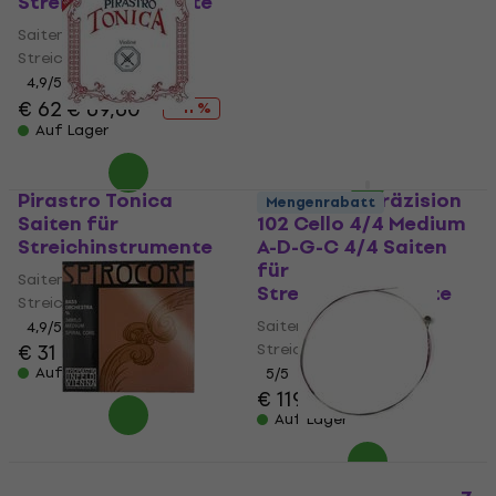
Streichinstrumente
Streichinstrumente
Saiten für
4,8
/5
Streichinstrumente
€ 105
mit dem Code
MUZMUZ-25
4,9
/5
€ 62
€ 69,60
- 11 %
€ 143,60
Auf Lager
Auf Lager
Pirastro Tonica
Thomastik Präzision
Mengenrabatt
Saiten für
102 Cello 4/4 Medium
Streichinstrumente
A-D-G-C 4/4 Saiten
für
Saiten für
Streichinstrumente
Streichinstrumente
Saiten für
4,9
/5
€ 31
Streichinstrumente
Auf Lager
5
/5
€ 119
Auf Lager
Thomastik Spirocore
Mengenrabatt