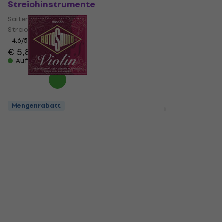
Streichinstrumente
Saiten für
Streichinstrumente
Saiten für
Streichinstrumente
4,7
/5
€ 37
4,6
/5
Auf Lager
€ 5,89
Auf Lager
Mengenrabatt
Mengenrabatt
Rotosound RS 6000
Thomastik Vision
Saiten für
VI100 Violin 4/4
Streichinstrumente
Medium Saiten für
Streichinstrumente
Saiten für
Streichinstrumente
Saiten für
Streichinstrumente
4,7
/5
€ 14,90
4,6
/5
€ 42,40
Auf Lager
Auf Lager