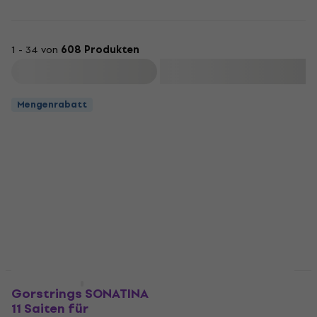
1 - 34 von
608 Produkten
Filtern
Mengenrabatt
Pirastro Chromcor
Mengenrabatt
Mengenrabatt
Saiten für
Gorstrings SONATINA
Streichinstrumente
11 Saiten für