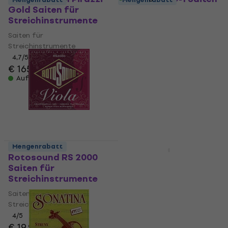
Gold Saiten für
für
Streichinstrumente
Streichinstrumente
Saiten für
Saiten für
Streichinstrumente
Streichinstrumente
4,7
/5
4,3
/5
€ 165
€ 12,40
Auf Lager
Auf Lager
Mengenrabatt
Rotosound RS 2000
Thomastik Vision
Saiten für
Titanium Solo VIT100
Streichinstrumente
Violin 4/4 Medium
Saiten für
Saiten für
Streichinstrumente
Streichinstrumente
Saiten für
4
/5
€ 19,90
Streichinstrumente