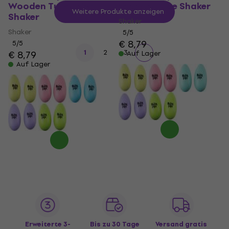
Wooden Turquoise
Wooden Blue Shaker
Weitere Produkte anzeigen
Shaker
Shaker
Shaker
5
/5
€ 8,79
5
/5
1
2
3
€ 8,79
Auf Lager
Auf Lager
Erweiterte 3-
Bis zu 30 Tage
Versand gratis