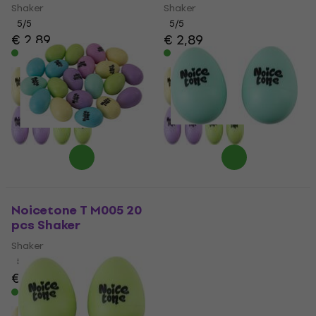
Shaker
Shaker
5
/5
5
/5
€ 2,89
€ 2,89
Auf Lager
Auf Lager
Noicetone T M005 20
Noicetone M M005-3
pcs Shaker
5,5x4cm 2 pcs
Turquoise Shaker
Shaker
Shaker
5
/5
€ 19,90
€ 27
5
/5
- 26 %
€ 2,89
Auf Lager
Auf Lager