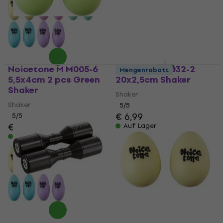
Noicetone M M005-6
Noicetone D032-2
Mengenrabatt
5,5x4cm 2 pcs Green
20x2,5cm Shaker
Shaker
Shaker
Shaker
5
/5
€ 6,99
5
/5
€ 2,89
Auf Lager
Auf Lager