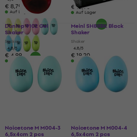
€ 8,79
€ 12,90
Auf Lager
Auf Lager
Dunlop 9102 Gel
Meinl SH88BK Black
Shaker
Shaker
Shaker
Shaker
4,8
/5
4,8
/5
€ 4,99
€ 19,20
Auf Lager
Auf Lager
Noicetone M M004-3
Noicetone M M004-4
6,5x4cm 2 pcs
6,5x4cm 2 pcs