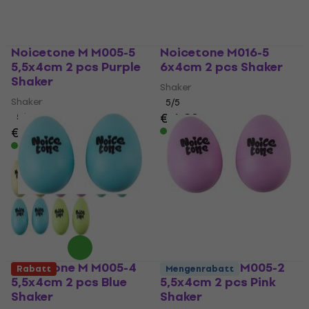
Noicetone M M005-5
Noicetone M016-5
5,5x4cm 2 pcs Purple
6x4cm 2 pcs Shaker
Shaker
Shaker
Shaker
5
/5
€ 6,89
5
/5
€ 2,89
Auf Lager
Auf Lager
Noicetone M M005-4
Noicetone M M005-2
Rabatt
Mengenrabatt
5,5x4cm 2 pcs Blue
5,5x4cm 2 pcs Pink
Shaker
Shaker