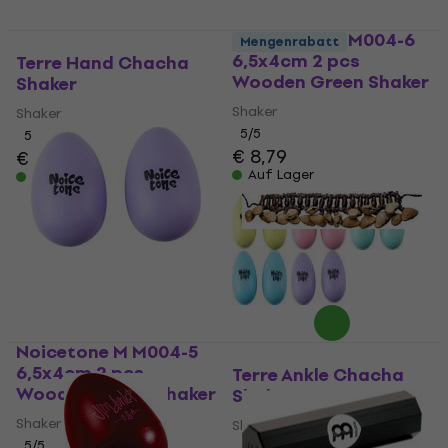
Noicetone M M004-6
Mengenrabatt
6,5x4cm 2 pcs
Terre Hand Chacha
Wooden Green Shaker
Shaker
Shaker
Shaker
5
/5
5
/5
€ 8,79
€ 18,20
Auf Lager
Auf Lager
Noicetone M M004-5
6,5x4cm 2 pcs
Terre Ankle Chacha
Wooden Purple Shaker
Shaker
Shaker
Shaker
5
/5
4,1
/5