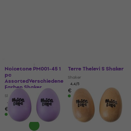
Noicetone PM001-45 1
Terre Thelevi S Shaker
pc
Shaker
AssortedVerschiedene
4,4
/5
Farben Shaker
€ 10
Shaker
Auf Lager
4,4
/5
€ 1,99
Auf Lager