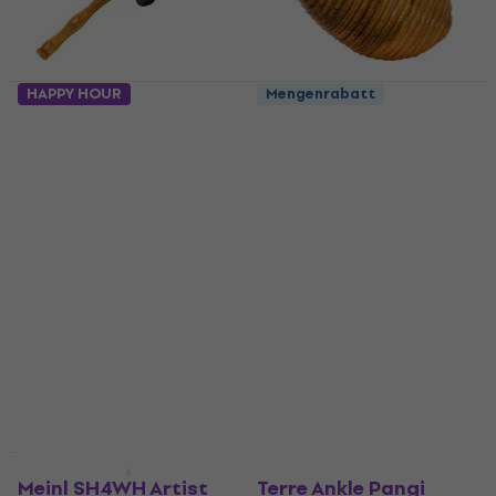
HAPPY HOUR
Mengenrabatt
Terre Pangi Shaker
Terre Egg Rattan
Shaker
Shaker
Shaker
4,5
/5
€ 15
€ 15,30
4
/5
€ 8,50
Auf Lager
Auf Lager
Rabatt
Meinl SH4WH Artist
Terre Ankle Pangi