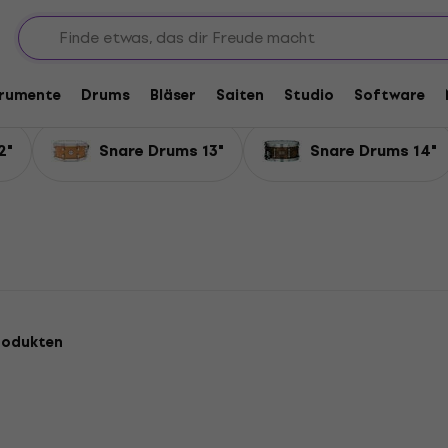
ms
trumente
Drums
Bläser
Saiten
Studio
Software
2"
Snare Drums 13"
Snare Drums 14"
rodukten
KOSTENLOSER VERSAND