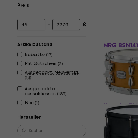
Preis
-
€
Mindestpreis
Höchstpreis
NRG BSN14X
Artikelzustand
Kleine Tro
Rabatte
(
17
)
Kleine Tromme
Mit Gutschein
(
2
)
5
/5
Ausgepackt, Neuwertig...
€ 48,90
(
13
)
Auf Lager
Ausgepackte
ausschliessen
(
183
)
Neu
(
1
)
Yamaha TM
Caramel Sa
Hersteller
Kleine Tromme
5
/5
€ 389