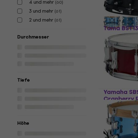
4 und mehr
(
60
)
€ 413
€ 418
Auf Lager
3 und mehr
(
61
)
2 und mehr
(
61
)
Tama BST13
Black Klein
Durchmesser
Kleine Tromme
5
/5
€ 140
Auf Lager
Tiefe
Yamaha SBS
Cranberry 
Kleine Tromme
€ 174
Auf Lager
Höhe