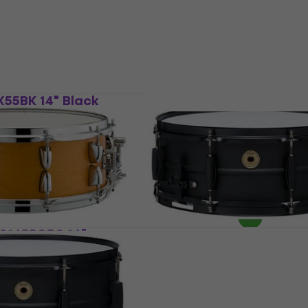
55BK 14" Black
mmel
NRG BSN14X55 14" Silver
Trommel
l
Kleine Trommel
5
/5
€ 48,30
€ 48,90
Auf Lager
S1455CRS 14"
Tama BST1455BK Metalw
tin Kleine Trommel
14" Steel Matte Black Kl
Trommel
l
Kleine Trommel
5
/5