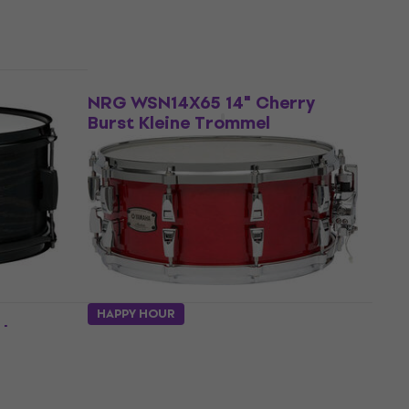
€ 145
€ 147
Auf Lager
Neu
NRG WSN14X65 14" Cherry
Burst Kleine Trommel
Kleine Trommel
€ 86,60
€ 88,90
Auf Lager
HAPPY HOUR
ak
Yamaha Absolute Hybrid
AMS1460 14" Red Autumn
Kleine Trommel
Kleine Trommel