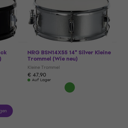
€ 259
Auf Lager
ack
NRG BSN14X55 14" Silver Kleine
)
Trommel (Wie neu)
Kleine Trommel
€ 47,90
Auf Lager
gen