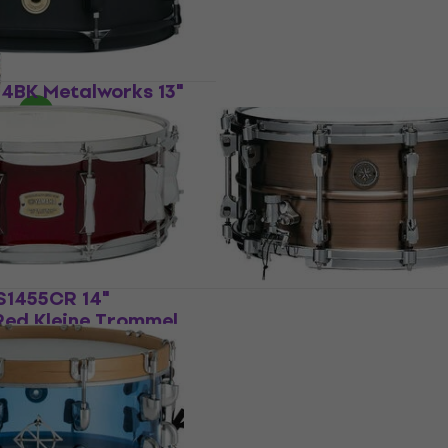
€ 140
Auf Lager
4BK Metalworks 13"
e Trommel
Tama LST148 14" Matte 
Kleine Trommel
l
Kleine Trommel
4,8
/5
€ 269
Auf Lager
1455CR 14"
Tama PCP147 Starphonic
Red Kleine Trommel
Copper Kleine Trommel
l
Kleine Trommel
5
/5
€ 699
Auf Lager