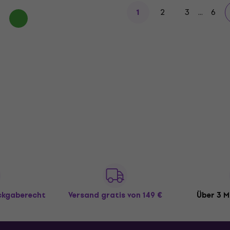
2
3
...
6
1
ückgaberecht
Versand gratis
von 149 €
Über 3 M