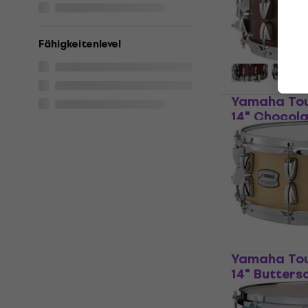
4,9
/5
€ 350
€ 354
Auf Lager
Fähigkeitenlevel
Yamaha To
14" Chocola
Trommel
Kleine Tromme
€ 359
Auf Lager
Yamaha To
14" Butters
Trommel