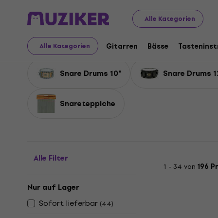
Musikinstrumente
Drums
Akustik-Drums
Snare Dru
Alle Kategorien
Snare Drums
Gitarren
Bässe
Tastenins
Alle Kategorien
Snare Drums 10"
Snare Drums 1
Snareteppiche
Alle Filter
1 - 34 von
196 P
Nur auf Lager
Sofort lieferbar
(
44
)