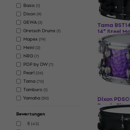
Auf Lager
Basix
(
1
)
Dixon
(
9
)
GEWA
(
3
)
Tama BST14
Gretsch Drums
14" Steel M
(
1
)
Trommel
Mapex
(
19
)
Kleine Tromme
Meinl
(
2
)
5
/5
NRG
(
7
)
€ 155
€ 158
PDP by DW
(
7
)
Auf Lager
Pearl
(
26
)
Tama
(
70
)
Tamburo
(
1
)
Yamaha
Dixon PDSC
(
50
)
Purple Tita
Trommel
Bewertungen
Kleine Tromme
5
(
42
)
5
/5