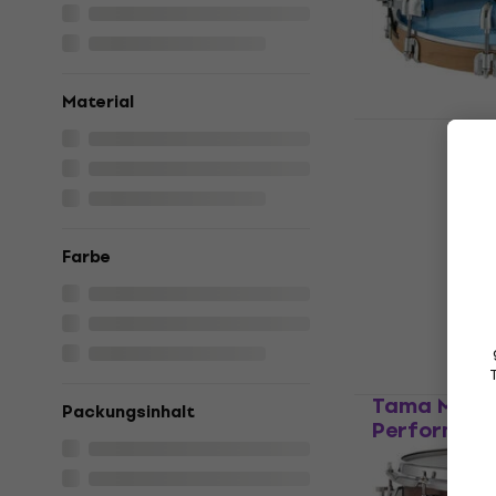
Material
Dixon PDSC
Through Blu
Kleine Tromme
5
/5
€ 389,36
mit d
Farbe
€ 449
Auf Lager
Tama MBSS5
Packungsinhalt
Performer 
Kleine Tro
Kleine Tromme