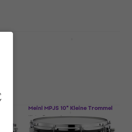
"
PDP by DW LTD 14" Natural
ommel
Satin Kleine Trommel
Kleine Trommel
€ 399
Auf Lager
n
r
Black
Meinl MPJS 10" Kleine Trommel
Kleine Trommel
€ 137,11
mit dem Code
MUZMUZ-5