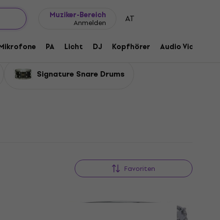
Geschenkideen
FAQ
Muziker Blog
Muziker-Bereich
AT
Anmelden
Mikrofone
PA
Licht
DJ
Kopfhörer
Audio Video
Z
Signature Snare Drums
Favoriten