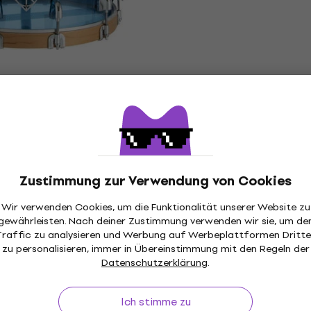
ST654ACB 14" See-
PDP by DW The Kraken 13
e Kleine Trommel
Chrome Steel Kleine Tr
l
Kleine Trommel
€ 122
Auf Lager
em Code
MUZMUZ-10
Zustimmung zur Verwendung von Cookies
Wir verwenden Cookies, um die Funktionalität unserer Website zu
gewährleisten. Nach deiner Zustimmung verwenden wir sie, um de
Traffic zu analysieren und Werbung auf Werbeplattformen Dritte
zu personalisieren, immer in Übereinstimmung mit den Regeln der
5 Starclassic
PDP by DW Concept 13" 
Datenschutzerklärung
.
14" Caramel Aurora
Wax Kleine Trommel
mmel
Kleine Trommel
Ich stimme zu
l
€ 279