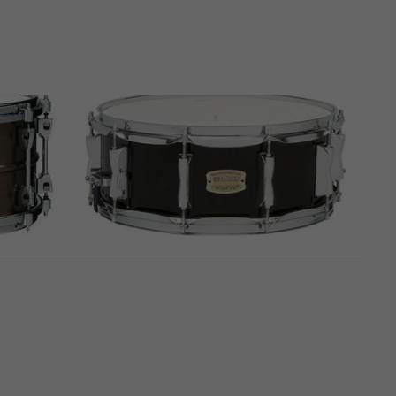
€ 699
Auf Lager
Black
PDP by DW Concept 14" Black
Wax Kleine Trommel
Kleine Trommel
€ 237
Auf Lager
 14"
Yamaha SBS1455RBL 14" Raven
Black Kleine Trommel
Kleine Trommel
€ 174
Auf Lager