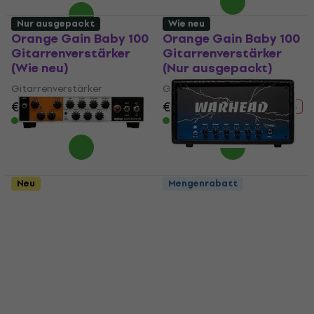
Nur ausgepackt
Wie neu
Orange Gain Baby 100
Orange Gain Baby 100
Gitarrenverstärker
Gitarrenverstärker
(Wie neu)
(Nur ausgepackt)
Gitarrenverstärker
Gitarrenverstärker
€ 405
€ 438
€ 442
€ 478,17
- 8 %
- 8 %
Auf Lager
Auf Lager
Neu
Mengenrabatt
Orange Gain Baby 100
KHDK Electronics
Gitarrenverstärker
WARHEAD Dime Bolt
(Nur ausgepackt)
Gitarrenverstärker
(Wie neu)
Gitarrenverstärker
Gitarrenverstärker
€ 370
€ 453
- 18 %
€ 608
€ 642,51
Auf Lager
- 5 %
Auf Lager