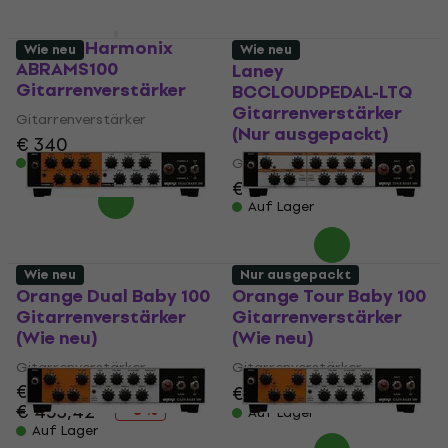
Electro Harmonix
Wie neu
Wie neu
ABRAMS100
Laney
Gitarrenverstärker
BCCLOUDPEDAL-LTQ
Gitarrenverstärker
Gitarrenverstärker
(Nur ausgepackt)
€ 340
Auf Lager
Gitarrenverstärker
€ 413
€ 418
Auf Lager
Wie neu
Nur ausgepackt
Orange Dual Baby 100
Orange Tour Baby 100
Gitarrenverstärker
Gitarrenverstärker
(Wie neu)
(Wie neu)
Gitarrenverstärker
Gitarrenverstärker
€ 419
€ 375
€ 406
- 8 %
€ 453,42
- 8 %
Auf Lager
Auf Lager