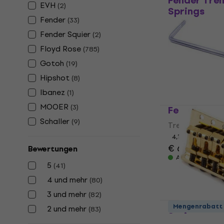
Fender Tre
EVH
(
2
)
Springs
Fender
(
33
)
Tremolo
Fender Squier
(
2
)
4,9
/5
€ 14,90
€ 15
Floyd Rose
(
785
)
Auf Lager
Gotoh
(
19
)
Hipshot
(
8
)
Ibanez
(
1
)
MOOER
(
3
)
Fender Squi
Schaller
(
9
)
Tremolo
4,1
/5
€ 6,99
Bewertungen
Auf Lager
5
(
41
)
4 und mehr
(
80
)
3 und mehr
(
82
)
Fender Vint
Mengenrabatt
2 und mehr
(
83
)
Series