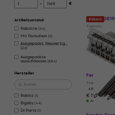
-
€
Mindestpreis
Höchstpreis
Gotoh GE19
Rabatt
Artikelzustand
Tremolo
Rabatte
(
24
)
5
/5
Mit Gutschein
(
9
)
€ 119
mit dem 
Ausgepackt, Neuwertig...
(
24
)
€ 148
Auf Lager
Ausgepackte
ausschliessen
(
884
)
Hersteller
Fender Sta
Tremolo
4,8
/5
€ 19,30
€ 25,
Babicz
(
1
)
Auf Lager
Bigsby
(
44
)
Dr.Parts
(
1
)