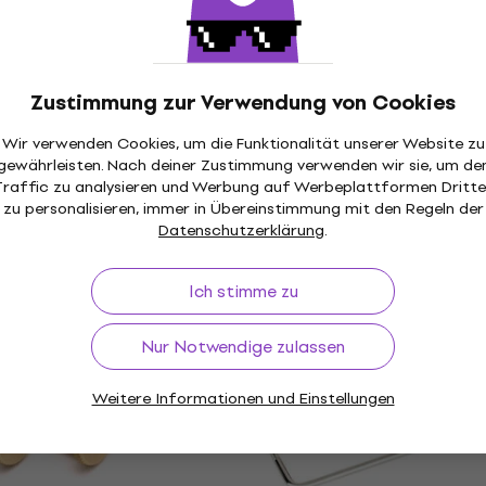
 FRTSNRDP Red
Fender Pure Vintage
Stratocaster Nickel
Zustimmung zur Verwendung von Cookies
Tremolo
Wir verwenden Cookies, um die Funktionalität unserer Website zu
4,7
/5
€ 18,10
gewährleisten. Nach deiner Zustimmung verwenden wir sie, um de
Traffic zu analysieren und Werbung auf Werbeplattformen Dritte
Auf Lager
zu personalisieren, immer in Übereinstimmung mit den Regeln der
Datenschutzerklärung
.
xe Series
Schaller Lockmeister 6 
Ich stimme zu
42 R2 Black
Nur Notwendige zulassen
Tremolo
5
/5
m Code
MUZMUZ-15
Weitere Informationen und Einstellungen
€ 202,61
mit dem Code
MUZMUZ
€ 229
Auf Lager