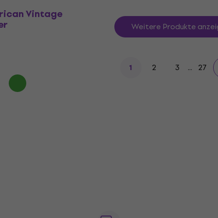
rican Vintage
er
Weitere Produkte anzei
2
3
...
27
1