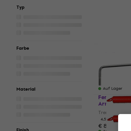
Tremolo
Typ
5
/5
€ 32,30
€ 34
Auf Lager
Farbe
Schaller Lo
42 10 R2 C
Tremolo
5
/5
€ 229
Auf Lager
Material
Fender Squi
Arm Tip Wh
Tremolo
4,5
/5
€ 8,50
Finish