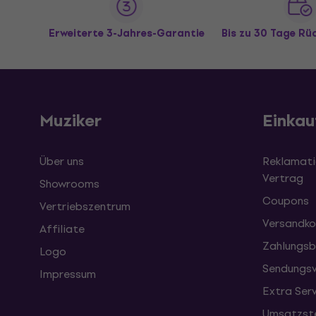
Erweiterte 3-Jahres-Garantie
Bis zu 30 Tage R
Muziker
Einkau
Über uns
Reklamati
Vertrag
Showrooms
Coupons
Vertriebszentrum
Versandko
Affiliate
Zahlungsb
Logo
Sendungsv
Impressum
Extra Ser
Umsatzste