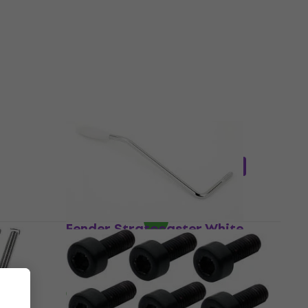
3
/5
€ 49
mit dem Code
MUZMUZ-10
€ 54,90
Auf Lager
 B
Hipshot 42100VB Black
Tremolo
5
/5
€ 141,07
mit dem Code
MUZMUZ-15
€ 169
Auf Lager
ck
Fender Stratocaster White
Tremolo
4,8
/5
€ 14,30
Auf Lager