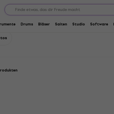
Tremolos und vibratos
trumente
Drums
Bläser
Saiten
Studio
Software
atos
Produkten