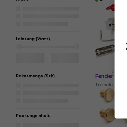
Auf Lager
Floyd Rose
Tremolo
4,7
/5
€ 26
Leistung (Watt)
Auf Lager
-
Fender Delu
Paketmenge (Stk)
Tremolo
4,6
/5
€ 67,83
mit de
€ 79,90
Auf Lager
Packungsinhalt