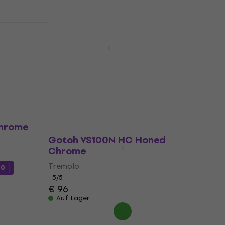
Strat
KOSTENLOSER VERSAND
me
Gotoh 510T-FE1 C Chrome
Tremolo
5
/5
€ 98
€ 99,40
Auf Lager
Chrome
Gotoh VS100N HC Honed
Chrome
Tremolo
10
5
/5
€ 96
Auf Lager