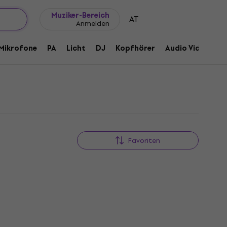
Geschenkideen
FAQ
Muziker Blog
Muziker-Bereich
AT
Anmelden
Mikrofone
PA
Licht
DJ
Kopfhörer
Audio Video
Z
Favoriten
KOSTENLOSER VERSAND