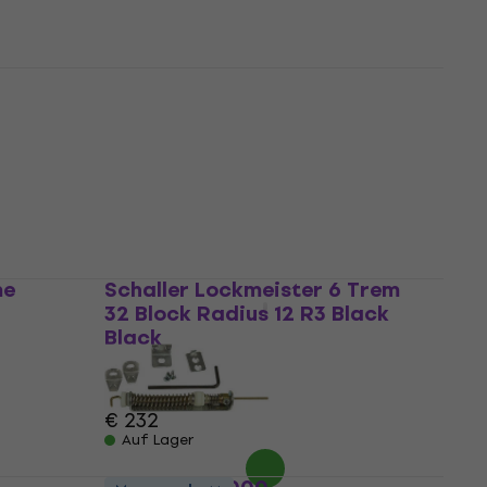
me
Gotoh NS510T-FE1-C Chrome
Tremolo
5
/5
€ 110
Auf Lager
me
Schaller Lockmeister 6 Trem
32 Block Radius 12 R3 Black
Black
Tremolo
5
/5
€ 232
Auf Lager