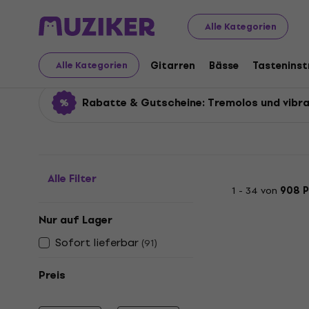
Musikinstrumente
Gitarren
Ersatzteile für Gitarren
Alle Kategorien
Tremolos und vibratos
Gitarren
Bässe
Tastenins
Alle Kategorien
Rabatte & Gutscheine: Tremolos und vibr
Alle Filter
1 - 34 von
908 
Nur auf Lager
Sofort lieferbar
(
91
)
Preis