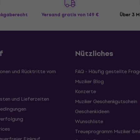
ückgaberecht
Versand gratis
von 149 €
Über 3 M
f
Nützliches
onen und Rücktritte vom
FAQ - Häufig gestellte Frag
Muziker Blog
Konzerte
sten und Lieferzeiten
Muziker Geschenkgutschein
edingungen
Geschenkideen
erfolgung
Wunschliste
vices
Treueprogramm Muziker Smi
uerfreier Einkauf