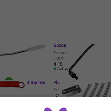
4,7
/5
€ 26
Auf Lager
Floyd Rose FL FRO-SLI 21
Black
ckmeister 6 Block
hrome Chrome
Tremolo
4,8
/5
€ 18
Auf Lager
er Standard Series
Floyd Rose FRTAPIBP Bla
ite
Tremolo
5
/5
€ 26,10
Auf Lager