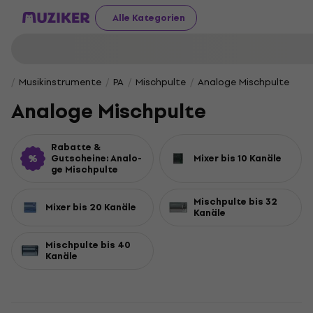
Alle Kategorien
Musikinstrumente
PA
Mischpulte
Ana­lo­ge Misch­pul­te
Ana­lo­ge Misch­pul­te
Rabatte &
Gutscheine: Ana­lo­
Mixer bis 10 Kanäle
ge Misch­pul­te
Mischpulte bis 32
Mixer bis 20 Kanäle
Kanäle
Mischpulte bis 40
Kanäle