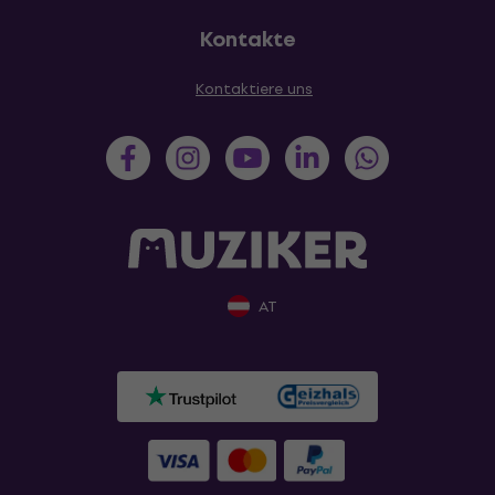
Kontakte
Kontaktiere uns
AT