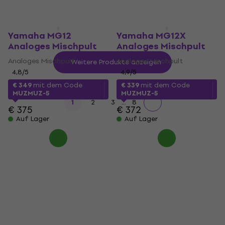
Yamaha MG12
Yamaha MG12X
Analoges Mischpult
Analoges Mischpult
Analoges Mischpult
Analoges Mischpult
Weitere Produkte anzeigen
4,8
/5
4,9
/5
€ 349
mit dem Code
€ 339
mit dem Code
MUZMUZ-5
MUZMUZ-5
...
1
2
3
8
€ 375
€ 372
Auf Lager
Auf Lager